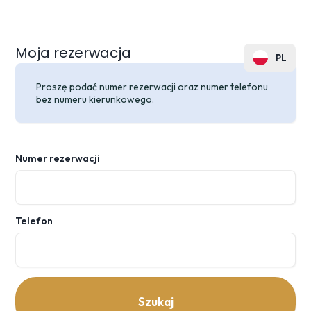
Moja rezerwacja
PL
EN
Proszę podać numer rezerwacji oraz numer telefonu
bez numeru kierunkowego.
DE
FR
Numer rezerwacji
CZ
SK
Telefon
UA
RU
Szukaj