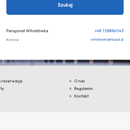
Szukaj
Pensjonat Witoldówka
+48 728886043
Krynica
witoldowka@lacpol.pl
 rezerwacja
O nas
ty
Regulamin
Kontakt