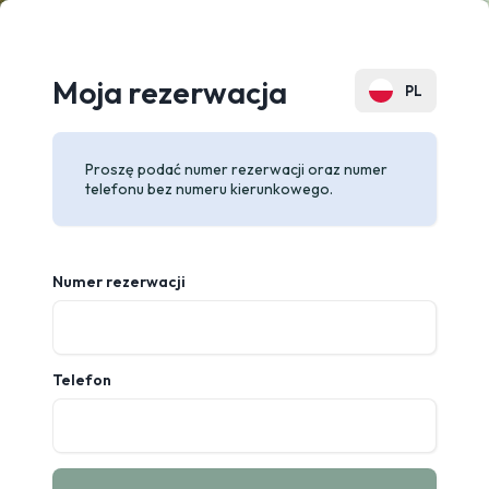
Moja rezerwacja
PL
EN
Proszę podać numer rezerwacji oraz numer
DE
telefonu bez numeru kierunkowego.
ES
FR
Numer rezerwacji
CZ
SK
Telefon
UA
RU