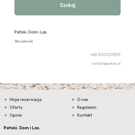
Szukaj
Patoki. Dom i Las.
Wycześniak
+48 500120553
kontakt@patoki.pl
Moja rezerwacja
O nas
Oferty
Regulamin
Opinie
Kontakt
Patoki. Dom i Las.