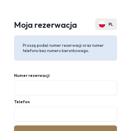
Moja rezerwacja
PL
EN
Proszę podać numer rezerwacji oraz numer
DE
telefonu bez numeru kierunkowego.
FR
CZ
Numer rezerwacji
UA
RU
Telefon