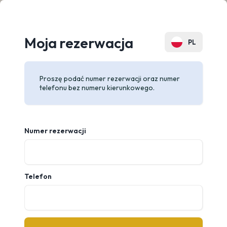
Moja rezerwacja
PL
EN
Proszę podać numer rezerwacji oraz numer
DE
telefonu bez numeru kierunkowego.
ES
FR
Numer rezerwacji
CZ
UA
Telefon
RU