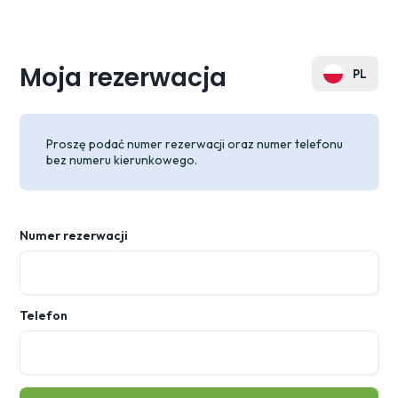
Moja rezerwacja
PL
EN
Proszę podać numer rezerwacji oraz numer telefonu
DE
bez numeru kierunkowego.
ES
FR
Numer rezerwacji
CZ
SK
Telefon
UA
RU