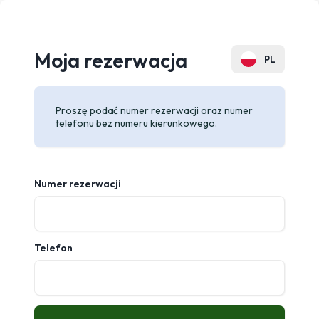
Moja rezerwacja
PL
EN
Proszę podać numer rezerwacji oraz numer
DE
telefonu bez numeru kierunkowego.
ES
FR
Numer rezerwacji
CZ
SK
Telefon
UA
RU