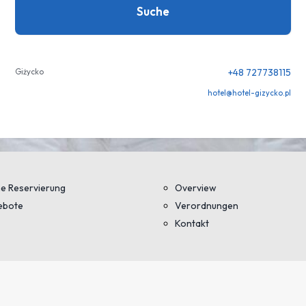
Suche
Giżycko
+48 727738115
hotel@hotel-gizycko.pl
e Reservierung
Overview
ebote
Verordnungen
Kontakt