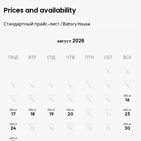
Prices and availability
Стандартный прайс-лист / Batory House
август 2026
ПНД
ВТР
СРД
ЧТВ
ПТН
СБТ
ВСК
1
2
500
zł
500
zł
500
zł
3
4
5
6
7
8
9
500
zł
500
zł
500
zł
500
zł
500
zł
500
zł
350
zł
10
11
12
13
14
15
16
350
zł
350
zł
350
zł
500
zł
500
zł
500
zł
400
zł
17
18
19
20
21
22
23
400
zł
400
zł
400
zł
500
zł
500
zł
500
zł
400
zł
24
25
26
27
28
29
30
400
zł