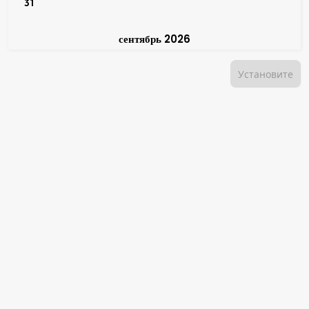
31
сентябрь 2026
Установите
ПНД
ВТР
СРД
ЧТВ
ПТН
СБТ
ВСК
400
zł
400
zł
400
zł
400
zł
400
zł
400
zł
1
2
3
4
5
6
400
zł
400
zł
400
zł
400
zł
400
zł
400
zł
400
zł
7
8
9
10
11
12
13
400
zł
400
zł
400
zł
400
zł
400
zł
400
zł
400
zł
14
15
16
17
18
19
20
450
zł
450
zł
450
zł
450
zł
450
zł
450
zł
450
zł
21
22
23
24
25
26
27
450
zł
450
zł
450
zł
28
29
30
октябрь 2026
ПНД
ВТР
СРД
ЧТВ
ПТН
СБТ
ВСК