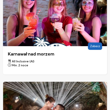
Zobacz
Karnawał nad morzem
All Inclusive (AI)
Min. 2 noce