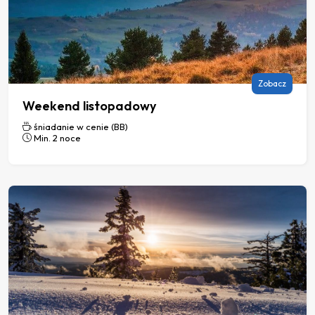
Zobacz
Weekend listopadowy
śniadanie w cenie (BB)
Min. 2 noce