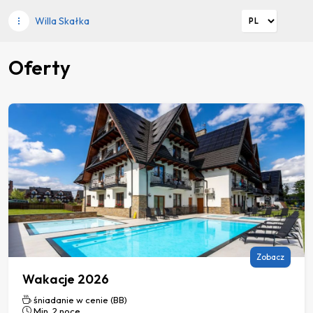
Willa Skałka
Oferty
Zobacz
Wakacje 2026
śniadanie w cenie (BB)
Min. 2 noce