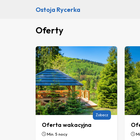
Ostoja Rycerka
Oferty
Zobacz
Oferta wakacyjna
Of
Min. 5 nocy
Mi