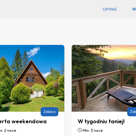
OPINIE
M
Zobacz
Zob
erta weekendowa
W tygodniu taniej!
n. 2 noce
Min. 3 noce