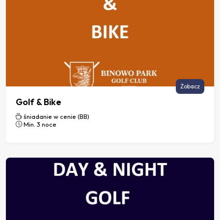
Zobacz
Golf & Bike
śniadanie w cenie (BB)
Min. 3 noce