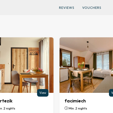
REVIEWS
VOUCHERS
View
V
rtezik
facimiech
n. 2 nights
Min. 2 nights