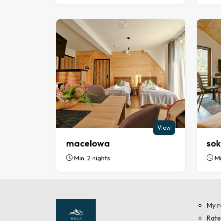
View
macelowa
sok
Min. 2 nights
Mi
My r
Rate