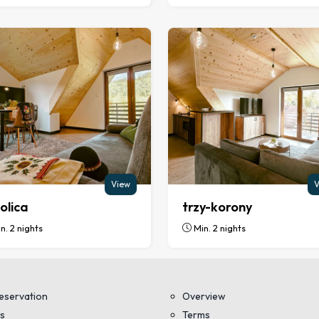
View
V
olica
trzy-korony
n. 2 nights
Min. 2 nights
eservation
Overview
s
Terms