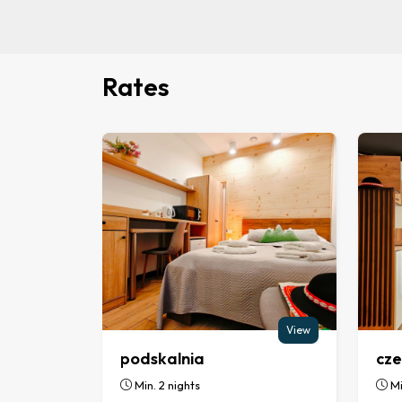
Rates
View
podskalnia
cze
Min. 2 nights
Mi