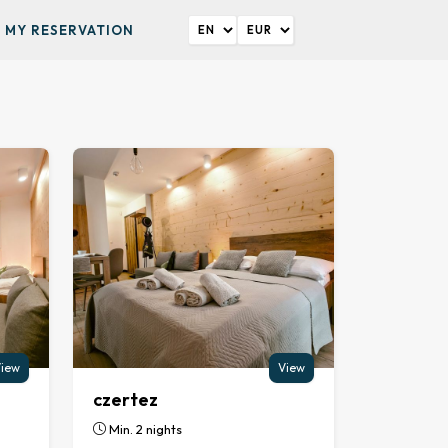
MY RESERVATION
iew
View
czertez
Min. 2 nights