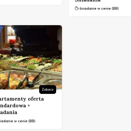
śniadanie w cenie (BB)
Zobacz
artamenty oferta
andardowa +
iadania
iadanie w cenie (BB)