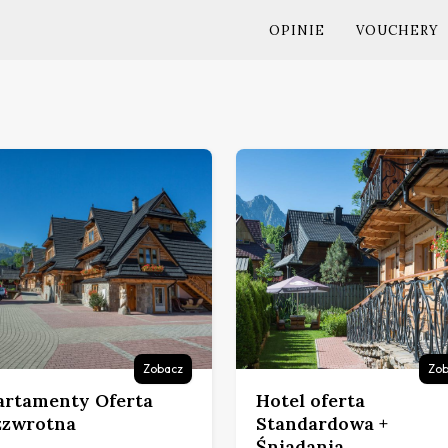
OPINIE
VOUCHERY
Zobacz
Zob
artamenty Oferta
Hotel oferta
zzwrotna
Standardowa +
Śniadania