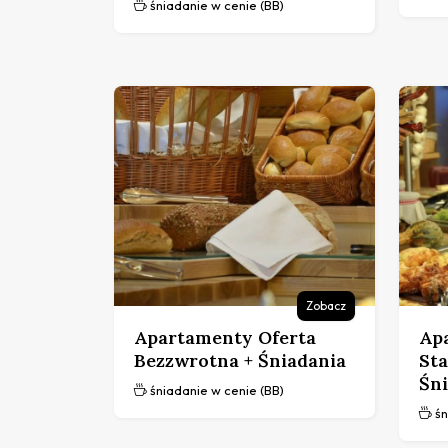
śniadanie w cenie (BB)
Zobacz
Apartamenty Oferta
Ap
Bezzwrotna + Śniadania
St
Śn
śniadanie w cenie (BB)
śn