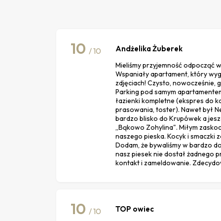
10
Andżelika Żuberek
/ 10
Mieliśmy przyjemność odpocząć w
Wspaniały apartament, który wyg
zdjęciach! Czysto, nowocześnie, g
Parking pod samym apartamentem
łazienki kompletne (ekspres do k
prasowania, toster). Nawet był Net
bardzo blisko do Krupówek a jeszc
,,Bąkowo Zohylina". Miłym zaskoc
naszego pieska. Kocyk i smaczki 
Dodam, że bywaliśmy w bardzo dob
nasz piesek nie dostał żadnego 
kontakt i zameldowanie. Zdecydow
10
TOP owiec
/ 10