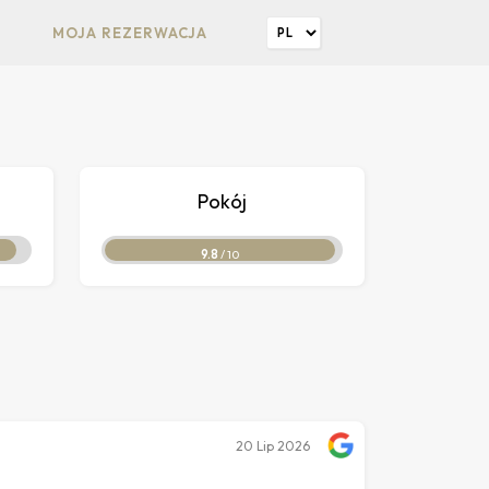
MOJA REZERWACJA
Pokój
9.8
/ 10
20
Lip 2026