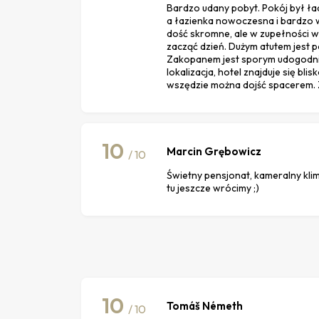
Bardzo udany pobyt. Pokój był ład
a łazienka nowoczesna i bardzo 
dość skromne, ale w zupełności w
zacząć dzień. Dużym atutem jest 
Zakopanem jest sporym udogodni
lokalizacja, hotel znajduje się bli
wszędzie można dojść spacerem. 
10
Marcin Grębowicz
/ 10
Świetny pensjonat, kameralny kli
tu jeszcze wrócimy ;)
10
Tomáš Németh
/ 10