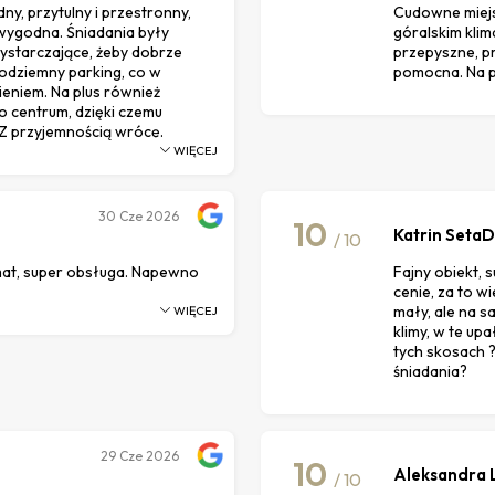
ny, przytulny i przestronny,
Cudowne miejs
wygodna. Śniadania były
góralskim klim
ystarczające, żeby dobrze
przepyszne, pr
podziemny parking, co w
pomocna. Na 
eniem. Na plus również
sko centrum, dzięki czemu
Z przyjemnością wrócę.
WIĘCEJ
30
Cze 2026
10
Katrin Seta
/ 10
mat, super obsługa. Napewno
Fajny obiekt, 
cenie, za to w
mały, ale na s
WIĘCEJ
klimy, w te up
tych skosach 
śniadania?
29
Cze 2026
10
Aleksandra 
/ 10