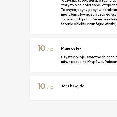
Wszystko super. Bardzo ładny a
wszystko co potrzebne. Wygodne 
To chyba jedyny pobyt w ostatnim 
musiałem używać zatyczek do uszu 
z sąsiednich pokoi. Super śniadan
terenie obiektu oraz fajne atrakcj
10
Maja Łętek
/ 10
Czyste pokoje, smaczne śniadania
minut pieszo na Krupówki. Polec
10
Jarek Gajda
/ 10