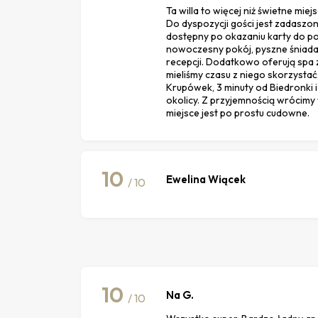
Ta willa to więcej niż świetne mi
Do dyspozycji gości jest zadaszon
dostępny po okazaniu karty do pok
nowoczesny pokój, pyszne śniadan
recepcji. Dodatkowo oferują spa z
mieliśmy czasu z niego skorzysta
Krupówek, 3 minuty od Biedronki i
okolicy. Z przyjemnością wrócimy
miejsce jest po prostu cudowne.
10
Ewelina Wiącek
/ 10
10
Na G.
/ 10