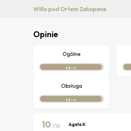
Willa pod Orłem Zakopane
Opinie
Ogólne
9.8
/ 10
Obsługa
9.8
/ 10
10
Agata K
/ 10