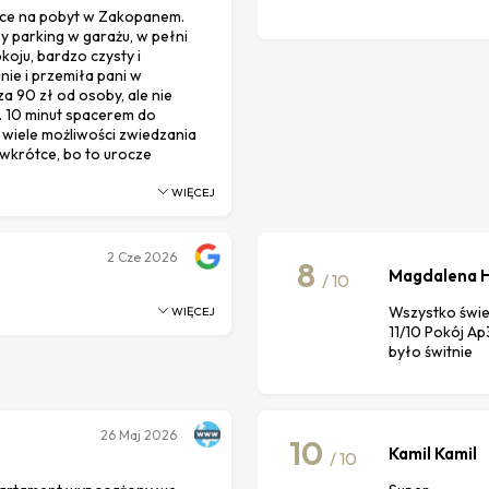
ejsce na pobyt w Zakopanem.
y parking w garażu, w pełni
oju, bardzo czysty i
ie i przemiła pani w
a 90 zł od osoby, ale nie
ć. 10 minut spacerem do
 wiele możliwości zwiedzania
 wkrótce, bo to urocze
WIĘCEJ
2
Cze 2026
8
Magdalena H
/ 10
Wszystko świe
WIĘCEJ
11/10 Pokój Ap
było świtnie
26
Maj 2026
10
Kamil Kamil
/ 10