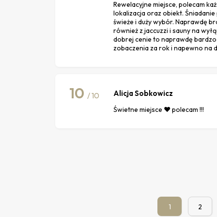
Rewelacyjne miejsce, polecam ka
lokalizacja oraz obiekt. Śniadani
świeże i duży wybór. Naprawdę br
również z jaccuzzi i sauny na wył
dobrej cenie to naprawdę bardzo 
zobaczenia za rok i napewno na d
10
Alicja Sobkowicz
/ 10
Świetne miejsce ❤️ polecam !!!
1
2