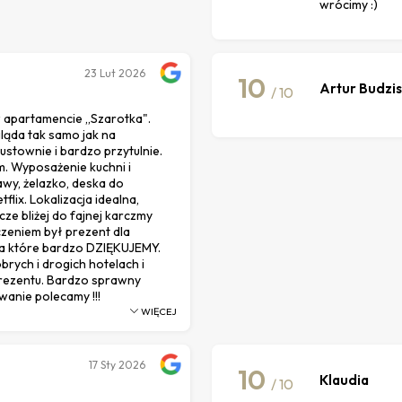
wrócimy :)
23
Lut 2026
10
Artur Budzi
/ 10
 apartamencie ,,Szarotka".
ląda tak samo jak na
ustownie i bardzo przytulnie.
. Wyposażenie kuchni i
awy, żelazko, deska do
flix. Lokalizacja idealna,
ze bliżej do fajnej karczmy
zeniem był prezent dla
za które bardzo DZIĘKUJEMY.
rych i drogich hotelach i
prezentu. Bardzo sprawny
anie polecamy !!!
WIĘCEJ
17
Sty 2026
10
Klaudia
/ 10