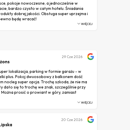
ce, pokoje nowoczesne, a jednocześnie w
acie, bardzo czysto w całym hotelu. Śniadania
odukty dobrej jakości. Obsługa super uprzejma i
pewno będę wracać!
WIĘCEJ
29
Cze 2026
Dżons
super lokalizacja, parking w formie garażu - w
ielki plus. Pokoj dwuosobowy z balkonem dość
am nocleg super opcja. Trochę szkoda, że nie ma
ały dało się to trochę we znak, szczególnie przy
? Można prosić o prowiant w góry, zamiast
WIĘCEJ
20
Cze 2026
Lipska