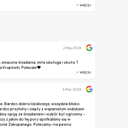
WIĘCEJ
2
Maj 2026
 smaczne śniadania, miła obsługa i około 7
na Krupówki. Polecam❤️
WIĘCEJ
6
Mar 2026
e. Bardzo dobra lokalizacja, wszędzie blisko.
rdzo przytulny i ciepły z wspaniałym widokiem
liśmy opcję ze śniadaniem i wybór był ogromny -
zy z jakim do tej pory spotkaliśmy się w
jonie Zakopanego. Polecamy i na pewno