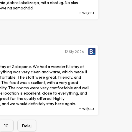
ie ,dobra lokalizacja, miła obsług. Na plus
żowe na samochód.
WIĘCEJ
12
Sty 2026
stay at Zakopane. We had a wonderful stay at
erything was very clean and warm, which made it
fortable. The staff were great, friendly, and
. The food was excellent, with a very good
ality. The rooms were very comfortable and well
e location is excellent, close to everything, and
reat for the quality offered. Highly
and we would definitely stay here again.
WIĘCEJ
10
Dalej