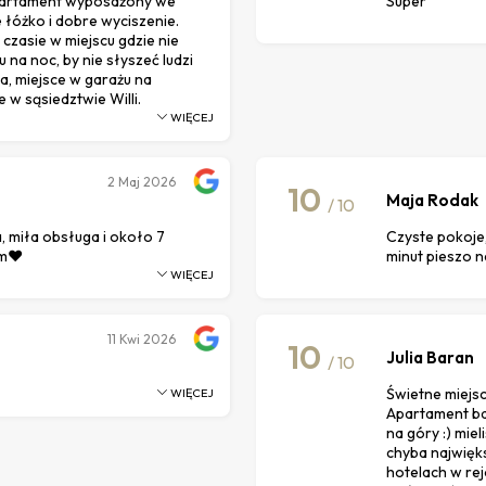
partament wyposażony we
Super
łóżko i dobre wyciszenie.
czasie w miejscu gdzie nie
na noc, by nie słyszeć ludzi
ia, miejsce w garażu na
e w sąsiedztwie Willi.
WIĘCEJ
2
Maj 2026
10
Maja Rodak
/ 10
, miła obsługa i około 7
Czyste pokoje,
am❤️
minut pieszo 
WIĘCEJ
11
Kwi 2026
10
Julia Baran
/ 10
Świetne miejsc
WIĘCEJ
Apartament ba
na góry :) mie
chyba najwięks
hotelach w re