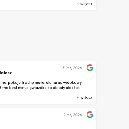
WIĘCEJ
31
Maj 2026
olesz
tne, pokoje trochę małe, ale taras widokowy
3 the best minus gwiazdka za obiady ale i tak
WIĘCEJ
2
Maj 2026