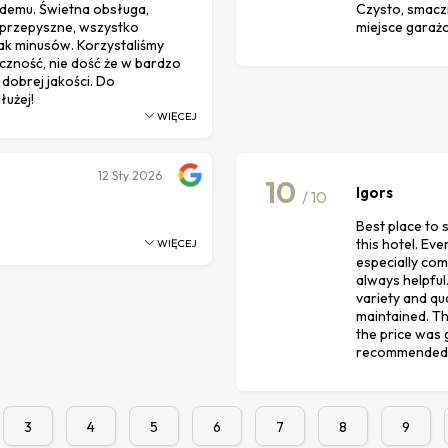
żdemu. Świetna obsługa,
Czysto, smaczn
e przepyszne, wszystko
miejsce gara
ak minusów. Korzystaliśmy
ączność, nie dość że w bardzo
dobrej jakości. Do
łużej!
WIĘCEJ
12
Sty 2026
10
Igors
/ 10
Best place to 
this hotel. Ev
WIĘCEJ
especially com
always helpful
variety and qu
maintained. Th
the price was g
recommended, 
3
4
5
6
7
8
9