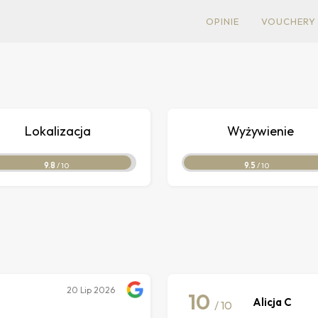
OPINIE
VOUCHERY
Lokalizacja
Wyżywienie
9.8
/ 10
9.5
/ 10
20
Lip 2026
10
Alicja C
/ 10