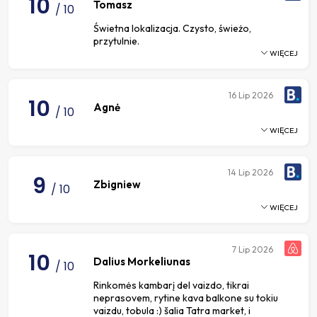
10
Tomasz
/ 10
Świetna lokalizacja. Czysto, świeżo,
przytulnie.
WIĘCEJ
16
Lip 2026
10
Agnė
/ 10
WIĘCEJ
14
Lip 2026
9
Zbigniew
/ 10
WIĘCEJ
7
Lip 2026
10
Dalius Morkeliunas
/ 10
Rinkomės kambarį del vaizdo, tikrai
neprasovem, rytine kava balkone su tokiu
vaizdu, tobula :) šalia Tatra market, i