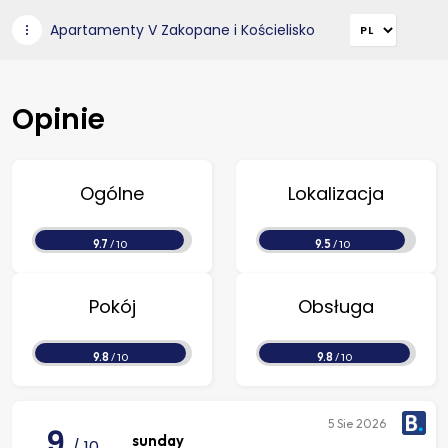
Apartamenty V Zakopane i Kościelisko
Opinie
Ogólne
Lokalizacja
9.7
/ 10
9.5
/ 10
Pokój
Obsługa
9.8
/ 10
9.8
/ 10
5
Sie 2026
9
sunday
/ 10