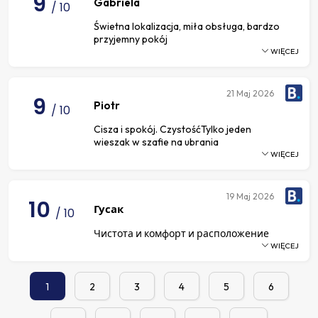
9
Gabriela
/ 10
Świetna lokalizacja, miła obsługa, bardzo
przyjemny pokój
WIĘCEJ
21
Maj 2026
9
Piotr
/ 10
Cisza i spokój. CzystośćTylko jeden
wieszak w szafie na ubrania
WIĘCEJ
19
Maj 2026
10
Гусак
/ 10
Чистота и комфорт и расположение
WIĘCEJ
1
2
3
4
5
6