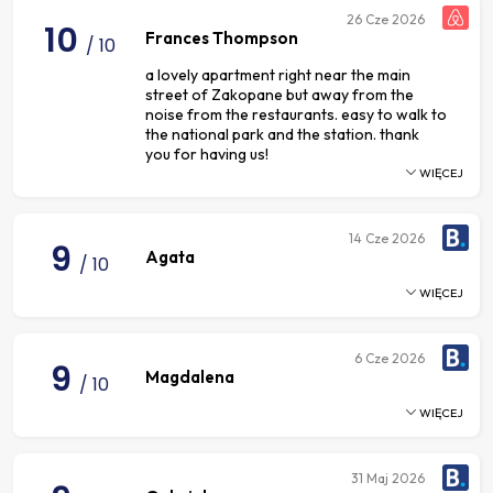
26
Cze 2026
10
Frances Thompson
/ 10
a lovely apartment right near the main
street of Zakopane but away from the
noise from the restaurants. easy to walk to
the national park and the station. thank
you for having us!
WIĘCEJ
14
Cze 2026
9
Agata
/ 10
WIĘCEJ
6
Cze 2026
9
Magdalena
/ 10
WIĘCEJ
31
Maj 2026