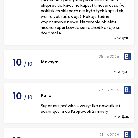
ekspres do kawy na kapsułki nespresso (w
pobliskich sklepach nie było tych kapsułek,
warto zabrać swoje). Pokoje ładne,
wyposażenie nowe. Na terenie obiektu
można zaparkować samochód.Pokoje są
dość małe.
WIĘCEJ
25
Lip 2026
10
Maksym
/ 10
WIĘCEJ
22
Lip 2026
10
Karol
/ 10
Super miejscówka - wszystko nowiutkie i
pachnące, a do Krupówek 2 minuty
WIĘCEJ
21
Lip 2026