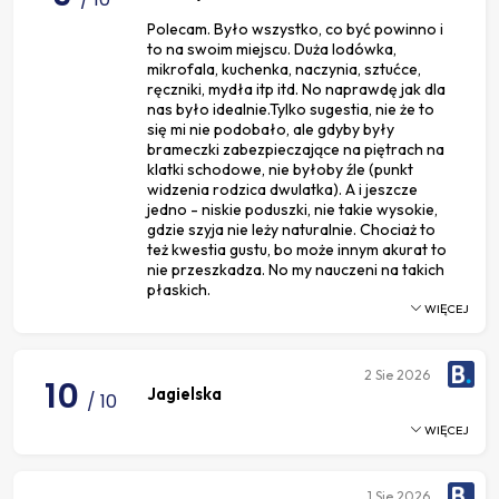
Polecam. Było wszystko, co być powinno i
to na swoim miejscu. Duża lodówka,
mikrofala, kuchenka, naczynia, sztućce,
ręczniki, mydła itp itd. No naprawdę jak dla
nas było idealnie.Tylko sugestia, nie że to
się mi nie podobało, ale gdyby były
brameczki zabezpieczające na piętrach na
klatki schodowe, nie byłoby źle (punkt
widzenia rodzica dwulatka). A i jeszcze
jedno - niskie poduszki, nie takie wysokie,
gdzie szyja nie leży naturalnie. Chociaż to
też kwestia gustu, bo może innym akurat to
nie przeszkadza. No my nauczeni na takich
płaskich.
WIĘCEJ
2
Sie 2026
10
Jagielska
/ 10
WIĘCEJ
1
Sie 2026