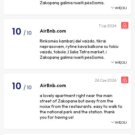
Zakopanę galima nueiti pėsčiomis.
WIĘCEJ
7
Lip 2026
10
AirBnb.com
/ 10
Rinkomės kambarį del vaizdo, tikrai
neprasovem, rytine kava balkone su tokiu
vaizdu, tobula :) šalia Tatra market, i
Zakopanę galima nueiti pėsčiomis.
WIĘCEJ
26
Cze 2026
10
AirBnb.com
/ 10
a lovely apartment right near the main
street of Zakopane but away from the
noise from the restaurants. easy to walk to
the national park and the station. thank
you for having us!
WIĘCEJ