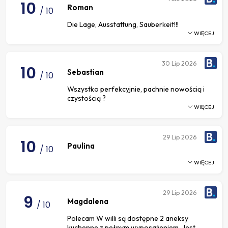
10
Roman
/ 10
Die Lage, Ausstattung, Sauberkeit!!!
WIĘCEJ
30
Lip 2026
10
Sebastian
/ 10
Wszystko perfekcyjnie, pachnie nowością i
czystością ?
WIĘCEJ
29
Lip 2026
10
Paulina
/ 10
WIĘCEJ
29
Lip 2026
9
Magdalena
/ 10
Polecam W willi są dostępne 2 aneksy
kuchenne z pełnym wyposażeniem. Jest