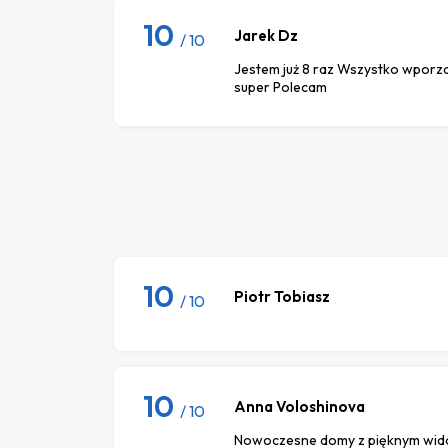
10
Jarek Dz
/ 10
Jestem już 8 raz Wszystko wporz
super Polecam
10
Piotr Tobiasz
/ 10
10
Anna Voloshinova
/ 10
Nowoczesne domy z pięknym wid