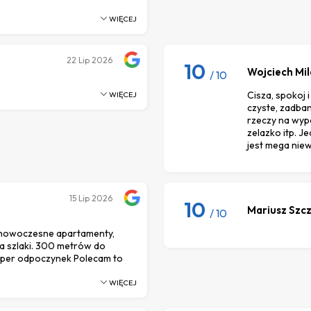
WIĘCEJ
22
Lip 2026
10
Wojciech Mil
/ 10
Cisza, spokoj 
WIĘCEJ
czyste, zadba
rzeczy na wypos
zelazko itp. J
jest mega nie
15
Lip 2026
10
Mariusz Szc
/ 10
 nowoczesne apartamenty,
na szlaki. 300 metrów do
. Super odpoczynek Polecam to
WIĘCEJ