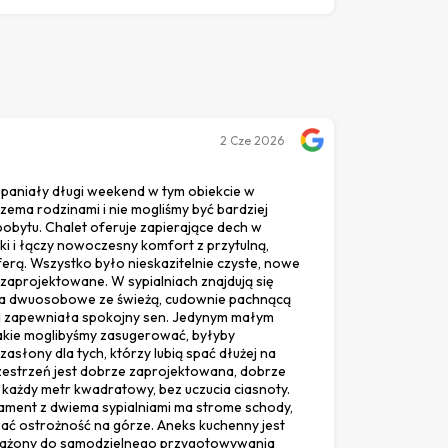
2
Cze 2026
spaniały długi weekend w tym obiekcie w
trzema rodzinami i nie mogliśmy być bardziej
obytu. Chalet oferuje zapierające dech w
ki i łączy nowoczesny komfort z przytulną,
erą. Wszystko było nieskazitelnie czyste, nowe
 zaprojektowane. W sypialniach znajdują się
a dwuosobowe ze świeżą, cudownie pachnącą
ra zapewniała spokojny sen. Jedynym małym
jakie moglibyśmy zasugerować, byłyby
zasłony dla tych, którzy lubią spać dłużej na
zestrzeń jest dobrze zaprojektowana, dobrze
 każdy metr kwadratowy, bez uczucia ciasnoty.
ament z dwiema sypialniami ma strome schody,
ać ostrożność na górze. Aneks kuchenny jest
ażony do samodzielnego przygotowywania