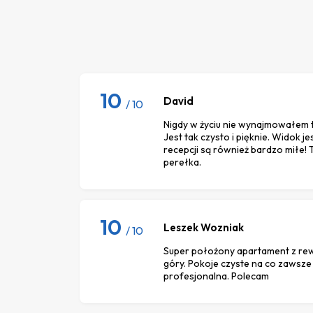
10
David
/ 10
Nigdy w życiu nie wynajmowałem 
Jest tak czysto i pięknie. Widok j
recepcji są również bardzo miłe!
perełka.
10
Leszek Wozniak
/ 10
Super położony apartament z re
góry. Pokoje czyste na co zawsz
profesjonalna. Polecam