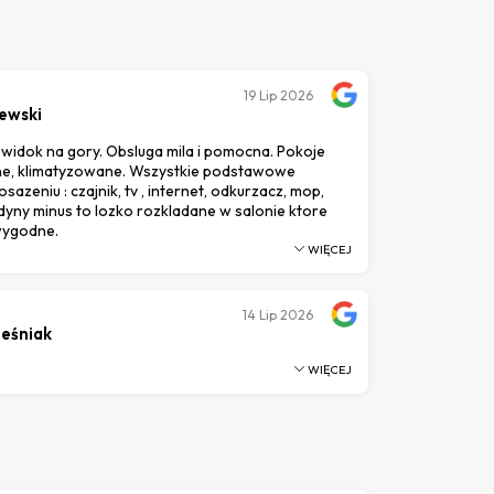
19
Lip 2026
ewski
i widok na gory. Obsluga mila i pomocna. Pokoje
ne, klimatyzowane. Wszystkie podstawowe
azeniu : czajnik, tv , internet, odkurzacz, mop,
edyny minus to lozko rozkladane w salonie ktore
wygodne.
WIĘCEJ
14
Lip 2026
ześniak
WIĘCEJ