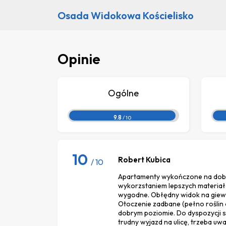
Osada Widokowa Kościelisko
Opinie
Ogólne
9.8
/ 10
10
Robert Kubica
/ 10
Apartamenty wykończone na dob
wykorzstaniem lepszych materiał
wygodne. Obłędny widok na giewo
Otoczenie zadbane (pełno roślin 
dobrym poziomie. Do dyspozycji sa
trudny wyjazd na ulicę, trzeba u