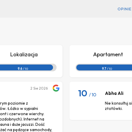
OPINIE
Lokalizacja
Apartament
9.6
/ 10
9.7
/ 10
2
Sie 2026
10
Abha Ali
/ 10
rym poziomie z
Nie konsultuj s
ów. Łóżko w sypialni
złotówki.
nt i czerwone wierchy.
ozdobnych). Internet na
una i duże jacuzzi. Dość
ważać na pędzące samochody,