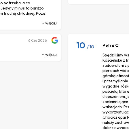
o potrzeba, a co
. Jedyny minus to bardzo
ym trochę chłodniej. Poza
WIĘCEJ
6
Cze 2026
10
Petra C.
/ 10
Spędziliśmy w
WIĘCEJ
Kościelisku z 
zadowoleni z p
piersiach wido
górską atmosf
i przemyślanie
wygodne łóżk
pościelą, któ
ulepszeniem, 
zaciemniające 
wakacjach. Pr
wykorzystując
Chociaż apart
należy zachow
dobrze wypos