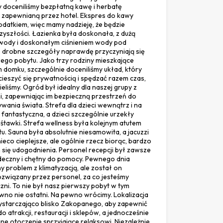
y doceniliśmy bezpłatną kawę i herbatę
 zapewnianą przez hotel. Ekspres do kawy
odatkiem, więc mamy nadzieję, że będzie
zyszłości. Łazienka była doskonała, z dużą
j wody i doskonałym ciśnieniem wody pod
e drobne szczegóły naprawdę przyczyniają się
go pobytu. Jako trzy rodziny mieszkające
 domku, szczególnie doceniliśmy układ, który
ieszyć się prywatnością i spędzać razem czas,
ieliśmy. Ogród był idealny dla naszej grupy z
i, zapewniając im bezpieczną przestrzeń do
wania świata. Strefa dla dzieci wewnątrz i na
fantastyczna, a dzieci szczególnie urzekły
uśtawki. Strefa wellness była kolejnym atutem
. Sauna była absolutnie niesamowita, a jacuzzi
eco cieplejsze, ale ogólnie rzecz biorąc, bardzo
się udogodnienia. Personel recepcji był zawsze
rdeczny i chętny do pomocy. Pewnego dnia
y problem z klimatyzacją, ale został on
ozwiązany przez personel, za co jesteśmy
ni. To nie był nasz pierwszy pobyt w tym
ewno nie ostatni. Na pewno wrócimy. Lokalizacja
 wystarczająco blisko Zakopanego, aby zapewnić
o atrakcji, restauracji i sklepów, a jednocześnie
ne otoczenie sprzyjające relaksowi. Niezależnie