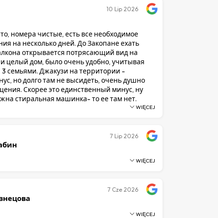
10
Lip 2026
то, номера чистые, есть все необходимое
ия на несколько дней. До Закопане ехать
балкона открывается потрясающий вид на
и целый дом, было очень удобно, учитывая
 3 семьями. Джакузи на территории -
ус, но долго там не высидеть, очень душно
ения. Скорее это единственный минус, ну
ужна стиральная машинка- то ее там нет.
WIĘCEJ
7
Lip 2026
абин
WIĘCEJ
7
Cze 2026
знецова
WIĘCEJ