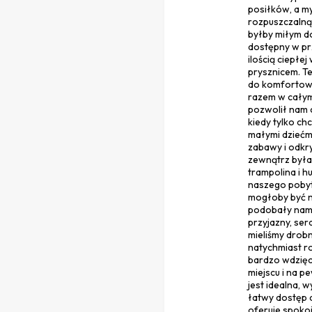
posiłków, a m
rozpuszczalną
byłby miłym d
dostępny w pr
ilością ciepłe
prysznicem. T
do komfortowe
razem w całym
pozwolił nam c
kiedy tylko chc
małymi dziećm
zabawy i odkry
zewnątrz była 
trampolina i h
naszego pobytu
mogłoby być ni
podobały nam 
przyjazny, se
mieliśmy drobn
natychmiast r
bardzo wdzięcz
miejscu i na p
jest idealna,
łatwy dostęp d
oferuje spokoj