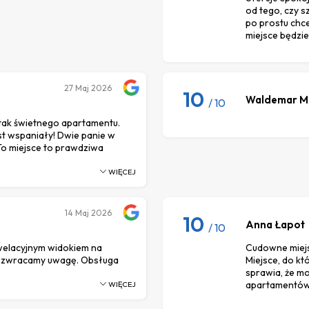
od tego, czy s
po prostu chce
miejsce będz
27
Maj 2026
10
Waldemar M
/ 10
tak świetnego apartamentu.
est wspaniały! Dwie panie w
 To miejsce to prawdziwa
WIĘCEJ
14
Maj 2026
10
Anna Łapot
/ 10
welacyjnym widokiem na
Cudowne miejs
e zwracamy uwagę. Obsługa
Miejsce, do k
sprawia, że mo
apartamentów
WIĘCEJ