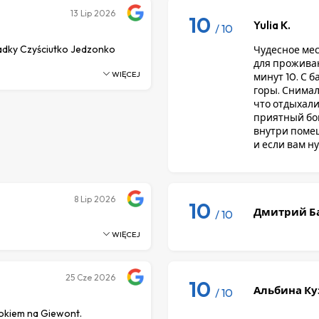
13
Lip 2026
10
Yulia K.
/ 10
adky Czyściutko Jedzonko
Чудесное мес
для проживан
WIĘCEJ
минут 10. С 
горы. Снимал
что отдыхали
приятный бон
внутри помещ
и если вам н
8
Lip 2026
10
Дмитрий Б
/ 10
WIĘCEJ
25
Cze 2026
10
Альбина Ку
/ 10
okiem na Giewont.