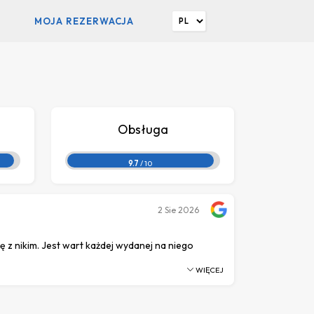
MOJA REZERWACJA
Obsługa
9.7
/ 10
2
Sie 2026
ię z nikim. Jest wart każdej wydanej na niego
WIĘCEJ