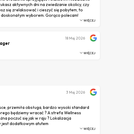
zukasz aktywnych dni na zwiedzanie okolicy, czy
sz się zrelaksować i cieszyć się pobytem, ​​to
ie doskonałym wyborem. Gorąco polecam!
WIĘCEJ
18
Maj 2026
ager
WIĘCEJ
3
Maj 2026
ce, przemiła obsługa, bardzo wysoki standard
tórego będziemy wracać ? A strefa Wellness
żna poczuć się jak w raju ? Lokalizacja
 jest dodatkowym atutem
WIĘCEJ