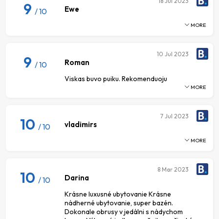
18
Jul 2023
9
Ewe
/ 10
MORE
10
Jul 2023
9
Roman
/ 10
Viskas buvo puiku. Rekomenduoju
MORE
7
Jul 2023
10
vladimirs
/ 10
MORE
8
Mar 2023
10
Darina
/ 10
Krásne luxusné ubytovanie Krásne
nádherné ubytovanie, super bazén.
Dokonale obrusy v jedálni s nádychom