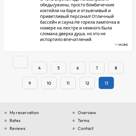
обеды/ужины, просто бомбичечкие
коктейли на баре и отзывчивый и
приветливый персонал! Отличный
бассейн и сауна.Не горела лампочка в
номере на люстре и немного была
сломана дверка душа, но это не
испортило впечатлений.
MORE
4
5
6
7
8
9
10
11
12
13
My reservation
Overview
Rates
Terms
Reviews
Contact