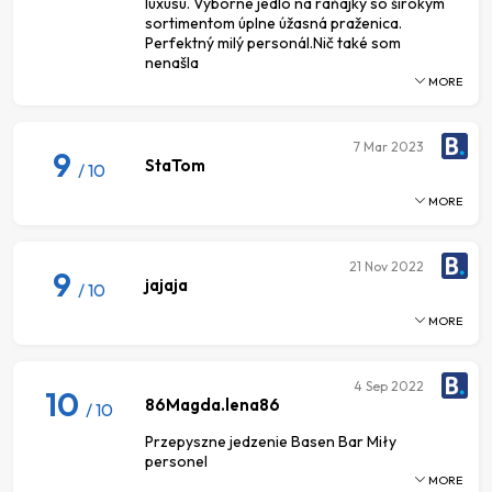
luxusu. Výborné jedlo na raňajky so širokým
sortimentom úplne úžasná praženica.
Perfektný milý personál.Nič také som
nenašla
MORE
7
Mar 2023
9
StaTom
/ 10
MORE
21
Nov 2022
9
jajaja
/ 10
MORE
4
Sep 2022
10
86Magda.lena86
/ 10
Przepyszne jedzenie Basen Bar Miły
personel
MORE