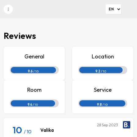
Reviews
General
Location
9.6
/ 10
9.2
/ 10
Room
Service
9.4
/ 10
9.8
/ 10
28
Sep 2023
10
Valika
/ 10