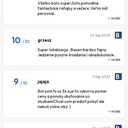
Všetko bolo super,čisto,pohodlné,
fantastické raňajky a večere..Veľmi milí
personal.
MORE
24
Sep 2023
10
grzesz
/ 10
Super lokalizacja . Basen bardzo fajny.
Jedzenie pyszne śniadania i obiadokolacje,
MORE
5
Sep 2023
9
jajaja
/ 10
Bol som tu uz 3x a je to vyborny pomer
ceny a ponuky ubytovania so
sluzbamiChcel som predlzit pobyt ale
neboli volne izby :)
MORE