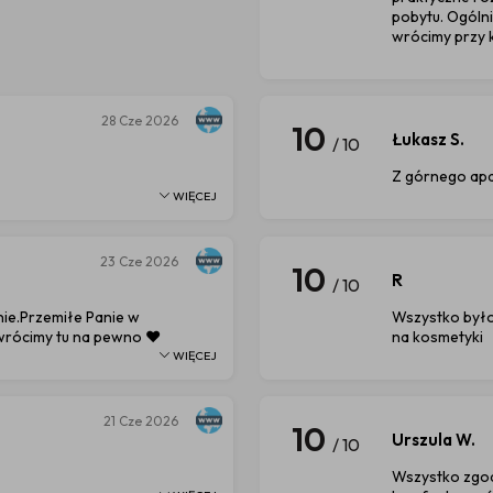
pobytu. Ogólni
wrócimy przy k
28
Cze 2026
10
Łukasz S.
/ 10
Z górnego apa
WIĘCEJ
23
Cze 2026
10
R
/ 10
nie.Przemiłe Panie w
Wszystko było
wrócimy tu na pewno ♥️
na kosmetyki
WIĘCEJ
21
Cze 2026
10
Urszula W.
/ 10
Wszystko zgod