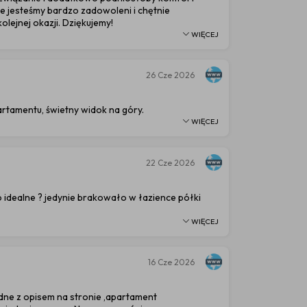
e jesteśmy bardzo zadowoleni i chętnie
olejnej okazji. Dziękujemy!
WIĘCEJ
26
Cze 2026
rtamentu, świetny widok na góry.
WIĘCEJ
22
Cze 2026
 idealne ? jedynie brakowało w łazience półki
WIĘCEJ
16
Cze 2026
ne z opisem na stronie ,apartament