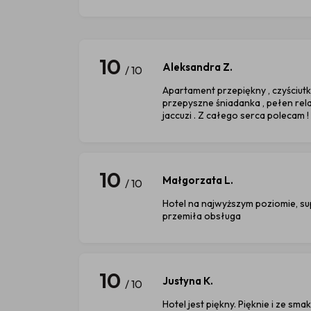
10
Aleksandra Z.
/ 10
Apartament przepiękny , czyściutko 
przepyszne śniadanka , pełen rel
jaccuzi . Z całego serca polecam !
10
Małgorzata L.
/ 10
Hotel na najwyższym poziomie, sup
przemiła obsługa
10
Justyna K.
/ 10
Hotel jest piękny. Pięknie i ze sm