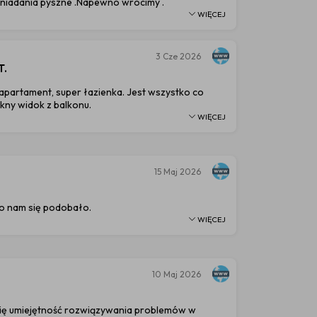
niadania pyszne .Napewno wrócimy .
WIĘCEJ
3
Cze 2026
T.
apartament, super łazienka. Jest wszystko co
kny widok z balkonu.
WIĘCEJ
15
Maj 2026
o nam się podobało.
WIĘCEJ
10
Maj 2026
ię umiejętność rozwiązywania problemów w