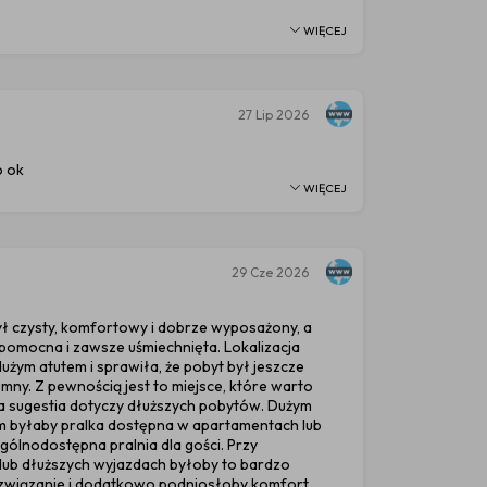
WIĘCEJ
27
Lip 2026
o ok
WIĘCEJ
29
Cze 2026
ł czysty, komfortowy i dobrze wyposażony, a
pomocna i zawsze uśmiechnięta. Lokalizacja
użym atutem i sprawiła, że pobyt był jeszcze
emny. Z pewnością jest to miejsce, które warto
na sugestia dotyczy dłuższych pobytów. Dużym
 byłaby pralka dostępna w apartamentach lub
gólnodostępna pralnia dla gości. Przy
 lub dłuższych wyjazdach byłoby to bardzo
związanie i dodatkowo podniosłoby komfort