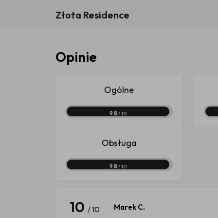
Złota Residence
Opinie
Ogólne
9.8
/ 10
Obsługa
9.8
/ 10
10
Marek C.
/ 10