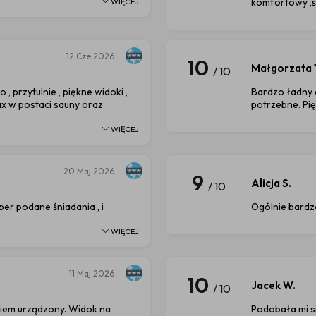
komfortowy ,ś
WIĘCEJ
12
Cze 2026
10
Małgorzata 
/ 10
, przytulnie , piękne widoki ,
Bardzo ładny 
ax w postaci sauny oraz
potrzebne. Pię
WIĘCEJ
20
Maj 2026
9
Alicja S.
/ 10
er podane śniadania , i
Ogólnie bardz
WIĘCEJ
11
Maj 2026
10
Jacek W.
/ 10
akiem urządzony. Widok na
Podobała mi s