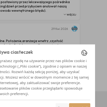
 postawiony przez lekceważącego pośrednika
oking(dzień przed przybyciem anulował naszą
 powodu wewnętrznego błędu).
WIĘCEJ
29
Kwi 2026
lne. Położenie,aranżacja wnetrz ,czystość
ep do stref relaksu-wszystko na najwyższym
żywa ciasteczek
WIĘCEJ
yrażasz zgodę na używanie przez nas plików cookie i
chnologii („Pliki cookie”), zgodnie z opisem w naszej
tności. Rozwiń każdą sekcję poniżej, aby uzyskać
10
Dalej
acji. Możesz wrócić w dowolnym momencie z tej samej
nternetowej, aby zaktualizować swoje preferencje.
resetowanie plików cookie przeglądarki spowoduje
woich preferencji.
Złota Residence