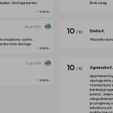
lędem. Obsługa bardzo
Brak uwag
WIĘCEJ
28
Lip 2026
10
Emilia K.
/ 10
e urządzony, czysto,
Wszystko był
ardzo miła obsługa.
WIĘCEJ
2
Lip 2026
10
Agnieszka K.
/ 10
Apartament by
obsługa miła, 
WIĘCEJ
również była d
bardziej przyj
polecić. Jedy
udogodnieniem
przynajmniej o
kilkudniowych
praktyczne ro