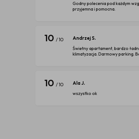
Godny polecenia pod każdym wzg
przyjemna i pomocna.
10
Andrzej S.
/ 10
Świetny apartament, bardzo ładni
klimatyzacja. Darmowy parking. B
10
Ala J.
/ 10
wszystko ok