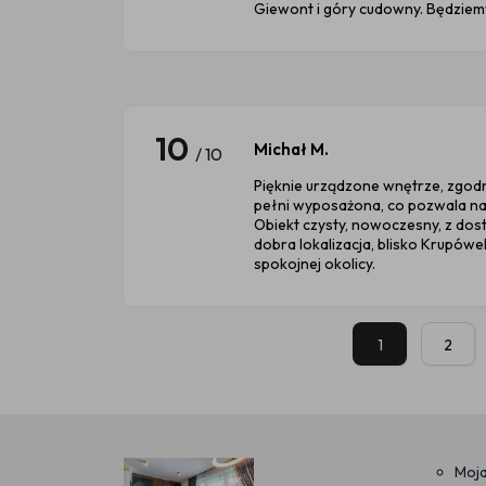
Giewont i góry cudowny. Będziem
10
Michał M.
/ 10
Pięknie urządzone wnętrze, zgodn
pełni wyposażona, co pozwala n
Obiekt czysty, nowoczesny, z do
dobra lokalizacja, blisko Krupówe
spokojnej okolicy.
1
2
Moja