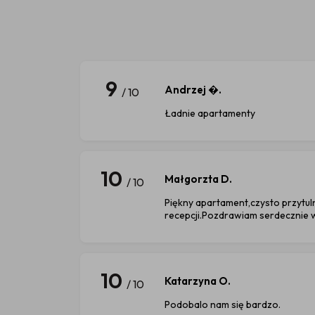
9
Andrzej �.
/ 10
Ładnie apartamenty
10
Małgorzta D.
/ 10
Piękny apartament,czysto przytul
recepcji.Pozdrawiam serdecznie 
10
Katarzyna O.
/ 10
Podobalo nam się bardzo.