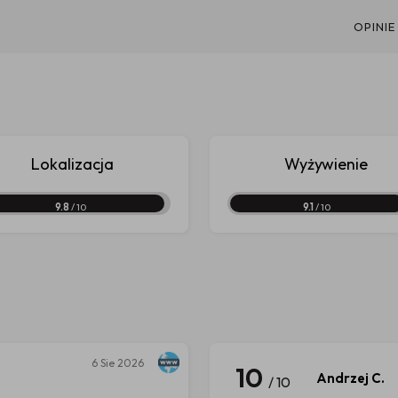
OPINIE
Lokalizacja
Wyżywienie
9.8
/ 10
9.1
/ 10
6
Sie 2026
10
Andrzej C.
/ 10