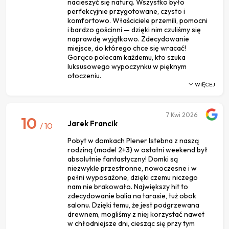
nacieszyć się naturą. Wszystko było
perfekcyjnie przygotowane, czysto i
komfortowo. Właściciele przemili, pomocni
i bardzo gościnni — dzięki nim czuliśmy się
naprawdę wyjątkowo. Zdecydowanie
miejsce, do którego chce się wracać!
Gorąco polecam każdemu, kto szuka
luksusowego wypoczynku w pięknym
otoczeniu.
WIĘCEJ
7
Kwi 2026
10
Jarek Francik
/ 10
Pobyt w domkach Plener Istebna z naszą
rodziną (model 2+3) w ostatni weekend był
absolutnie fantastyczny! Domki są
niezwykle przestronne, nowoczesne i w
pełni wyposażone, dzięki czemu niczego
nam nie brakowało. Największy hit to
zdecydowanie balia na tarasie, tuż obok
salonu. Dzięki temu, że jest podgrzewana
drewnem, mogliśmy z niej korzystać nawet
w chłodniejsze dni, ciesząc się przy tym