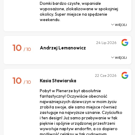
Domki bardzo czyste, wspaniale
wyposażone, zlokalizowane w spokojniej
okolicy. Super miejsce na spędzenie
weekendu.
WIĘCEJ
24
Lip 2026
10
Andrzej Lemanowicz
/ 10
WIĘCEJ
22
Cze 2026
10
Kasia Stawiarska
/ 10
Pobyt w Plenerze był absolutnie
fantastyczny! Oczywiście obecność
najważniejszych dziewczyn w moim życiu
zrobiła swoje, ale samo miejsce również
zasługuje na najwyższe uznanie. Czyściutko
i ten design! Już samo przebywanie w tak
pięknie i spójnie urządzonej przestrzeni
wywołuje napływ endorfin, a co dopiero
możliwość relaksu w tak cudownym