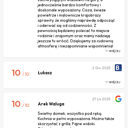
jednocześnie bardzo komfortowy i
doskonale wyposażony. Cisza, świeże
powietrze i malownicze krajobrazy
sprawiły, że mogliśmy naprawdę odpocząć
i oderwać się od codzienności. Z
pewnością będziemy polecać to miejsce
rodzinie i znajomym oraz mamy nadzieję
jeszcze tu wrócić. Dziękujemy za cudowną
atmosferę i niezapomniane wspomnienia!
WIĘCEJ
2
Gru 2025
10
Łukasz
/ 10
WIĘCEJ
27
Lis 2025
10
Arek Waluga
/ 10
Świetny domek, wszystko pod ręką.
Kuchnia w pełni wyposażona. Można także
skorzystać z grilla. Fajne widoki.