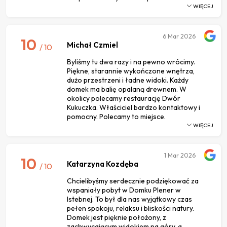
WIĘCEJ
6
Mar 2026
10
Michał Czmiel
/ 10
Byliśmy tu dwa razy i na pewno wrócimy.
Piękne, starannie wykończone wnętrza,
dużo przestrzeni i ładne widoki. Każdy
domek ma balię opalaną drewnem. W
okolicy polecamy restaurację Dwór
Kukuczka. Właściciel bardzo kontaktowy i
pomocny. Polecamy to miejsce.
WIĘCEJ
1
Mar 2026
10
Katarzyna Kozdęba
/ 10
Chcielibyśmy serdecznie podziękować za
wspaniały pobyt w Domku Plener w
Istebnej. To był dla nas wyjątkowy czas
pełen spokoju, relaksu i bliskości natury.
Domek jest pięknie położony, z
zachwycającym widokiem na góry, a