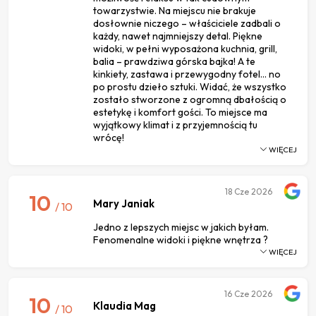
towarzystwie. Na miejscu nie brakuje
dosłownie niczego – właściciele zadbali o
każdy, nawet najmniejszy detal. Piękne
widoki, w pełni wyposażona kuchnia, grill,
balia – prawdziwa górska bajka! A te
kinkiety, zastawa i przewygodny fotel... no
po prostu dzieło sztuki. Widać, że wszystko
zostało stworzone z ogromną dbałością o
estetykę i komfort gości. To miejsce ma
wyjątkowy klimat i z przyjemnością tu
wrócę!
WIĘCEJ
18
Cze 2026
10
Mary Janiak
/ 10
Jedno z lepszych miejsc w jakich byłam.
Fenomenalne widoki i piękne wnętrza ?
WIĘCEJ
16
Cze 2026
10
Klaudia Mag
/ 10