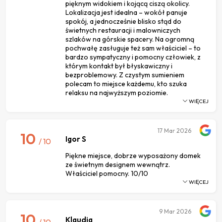
pięknym widokiem i kojącą ciszą okolicy.
Lokalizacja jest idealna – wokół panuje
spokój, a jednocześnie blisko stąd do
świetnych restauracji i malowniczych
szlaków na górskie spacery. Na ogromną
pochwałę zasługuje też sam właściciel – to
bardzo sympatyczny i pomocny człowiek, z
którym kontakt był błyskawiczny i
bezproblemowy. Z czystym sumieniem
polecam to miejsce każdemu, kto szuka
relaksu na najwyższym poziomie.
WIĘCEJ
17
Mar 2026
10
Igor S
/ 10
Piękne miejsce, dobrze wyposażony domek
ze świetnym designem wewnątrz.
Właściciel pomocny. 10/10
WIĘCEJ
9
Mar 2026
10
Klaudia
/ 10