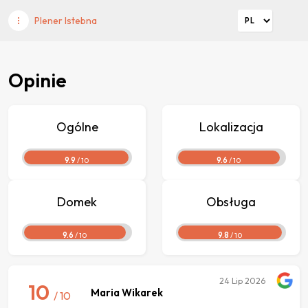
Plener Istebna
Opinie
Ogólne
Lokalizacja
9.9
/ 10
9.6
/ 10
Domek
Obsługa
9.6
/ 10
9.8
/ 10
24
Lip 2026
10
Maria Wikarek
/ 10