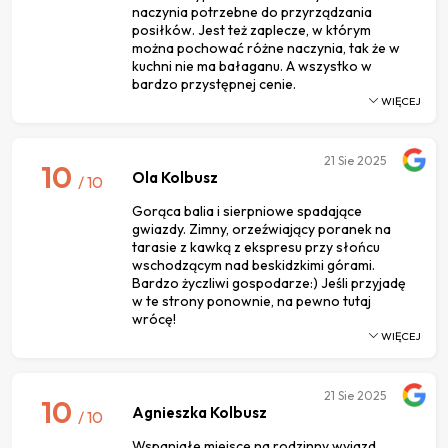
naczynia potrzebne do przyrządzania
posiłków. Jest też zaplecze, w którym
można pochować różne naczynia, tak że w
kuchni nie ma bałaganu. A wszystko w
bardzo przystępnej cenie.
WIĘCEJ
21
Sie 2025
10
Ola Kolbusz
/ 10
Gorąca balia i sierpniowe spadające
gwiazdy. Zimny, orzeźwiający poranek na
tarasie z kawką z ekspresu przy słońcu
wschodzącym nad beskidzkimi górami.
Bardzo życzliwi gospodarze:) Jeśli przyjadę
w te strony ponownie, na pewno tutaj
wrócę!
WIĘCEJ
21
Sie 2025
10
Agnieszka Kolbusz
/ 10
Wspaniałe miejsce na rodzinny wyjazd,