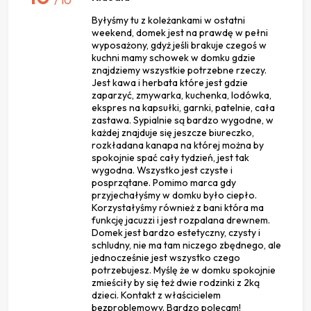
Byłyśmy tu z koleżankami w ostatni
weekend, domek jest na prawdę w pełni
wyposażony, gdyż jeśli brakuje czegoś w
kuchni mamy schowek w domku gdzie
znajdziemy wszystkie potrzebne rzeczy.
Jest kawa i herbata które jest gdzie
zaparzyć, zmywarka, kuchenka, lodówka,
ekspres na kapsułki, garnki, patelnie, cała
zastawa. Sypialnie są bardzo wygodne, w
każdej znajduje się jeszcze biureczko,
rozkładana kanapa na której można by
spokojnie spać cały tydzień, jest tak
wygodna. Wszystko jest czyste i
posprzątane. Pomimo marca gdy
przyjechałyśmy w domku było ciepło.
Korzystałyśmy również z bani która ma
funkcję jacuzzi i jest rozpalana drewnem.
Domek jest bardzo estetyczny, czysty i
schludny, nie ma tam niczego zbędnego, ale
jednocześnie jest wszystko czego
potrzebujesz. Myślę że w domku spokojnie
zmieściły by się też dwie rodzinki z 2ką
dzieci. Kontakt z właścicielem
bezproblemowy. Bardzo polecam!