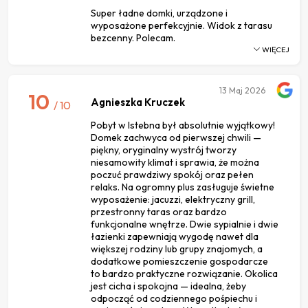
Super ładne domki, urządzone i
wyposażone perfekcyjnie. Widok z tarasu
bezcenny. Polecam.
WIĘCEJ
13
Maj 2026
10
Agnieszka Kruczek
/ 10
Pobyt w Istebna był absolutnie wyjątkowy!
Domek zachwyca od pierwszej chwili —
piękny, oryginalny wystrój tworzy
niesamowity klimat i sprawia, że można
poczuć prawdziwy spokój oraz pełen
relaks. Na ogromny plus zasługuje świetne
wyposażenie: jacuzzi, elektryczny grill,
przestronny taras oraz bardzo
funkcjonalne wnętrze. Dwie sypialnie i dwie
łazienki zapewniają wygodę nawet dla
większej rodziny lub grupy znajomych, a
dodatkowe pomieszczenie gospodarcze
to bardzo praktyczne rozwiązanie. Okolica
jest cicha i spokojna — idealna, żeby
odpocząć od codziennego pośpiechu i