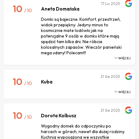
17
Lis 2025
10
Aneta Domańska
/ 10
Domki są bajeczne. Komfort, przestrzeń,
widok przepiękny. Jedyny minus to
kosmicznie małe lodówki jak na
potencjalne 9 osób w domku które mają
spędzić tam kilka dni. Nie róbcie
kolosalnych zapasów. Wieczór panieński
mega udany! Polecam!!!
WIĘCEJ
21
Sie 2025
10
Kuba
/ 10
WIĘCEJ
21
Sie 2025
10
Dorota Kolbusz
/ 10
Wygodny domek do odpoczynku po
harcach w górach, nawet dla dużej rodziny.
Kuchnia wyposażona we wszystkie