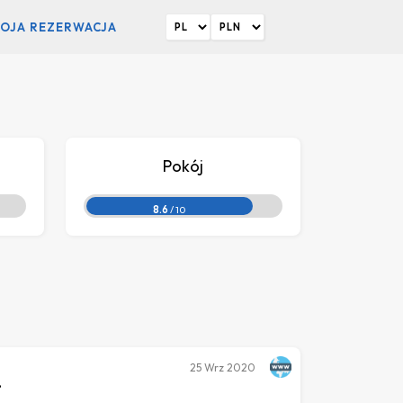
OJA REZERWACJA
Pokój
8.6
/ 10
25
Wrz 2020
.