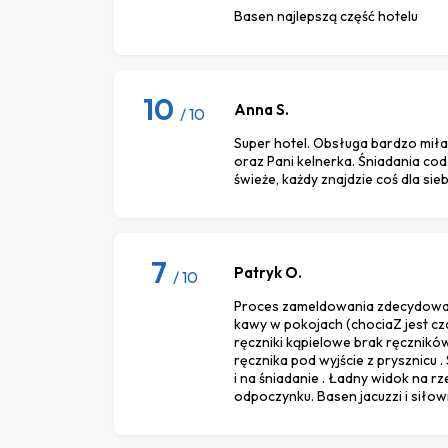
Basen najlepszą część hotelu
10
Anna S.
/ 10
Super hotel. Obsługa bardzo miła 
oraz Pani kelnerka. Śniadania co
świeże, każdy znajdzie coś dla sie
7
Patryk O.
/ 10
Proces zameldowania zdecydowanie
kawy w pokojach (chociaZ jest cza
ręczniki kąpielowe brak ręcznikó
ręcznika pod wyjście z prysznicu .
i na śniadanie . Ładny widok na rz
odpoczynku. Basen jacuzzi i siłow