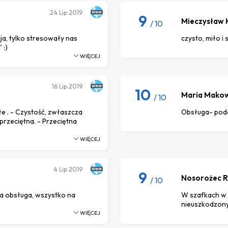
24
Lip 2019
9
Mieczysław 
/ 10
cja, tylko stresowały nas
czysto, miło i 
 :)
WIĘCEJ
16
Lip 2019
10
Maria Mako
/ 10
e . - Czystość, zwłaszcza
Obsługa- podej
 przeciętna. - Przeciętna
WIĘCEJ
4
Lip 2019
9
Nosorożec 
/ 10
ła obsługa, wszystko na
W szafkach w s
nieuszkodzony
WIĘCEJ