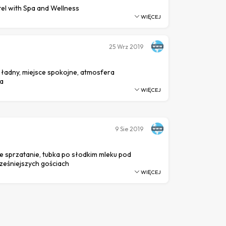
el with Spa and Wellness
WIĘCEJ
25
Wrz 2019
 ładny, miejsce spokojne, atmosfera
a
WIĘCEJ
9
Sie 2019
 sprzatanie, tubka po słodkim mleku pod
ześniejszych gościach
WIĘCEJ