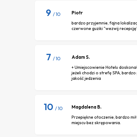
9
Piotr
/ 10
bardzo przyjemnie, fajna lokaliza
czerwone guziki "wezwij recepcję"
7
Adam S.
/ 10
+ Umiejscowienie Hotelu doskonał
jeżeli chodzi o strefę SPA, bardzo
jakość jedzenia
10
Magdalena B.
/ 10
Przepiękne otoczenie, bardzo mi
miejscu bez skrępowania.