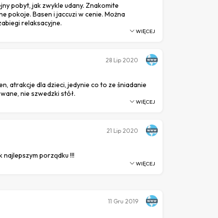
jny pobyt, jak zwykle udany. Znakomite
ne pokoje. Basen i jaccuzi w cenie. Można
zabiegi relaksacyjne.
WIĘCEJ
28
Lip 2020
n, atrakcje dla dzieci, jedynie co to ze śniadanie
wane, nie szwedzki stół.
WIĘCEJ
21
Lip 2020
 najlepszym porządku !!!
WIĘCEJ
11
Gru 2019