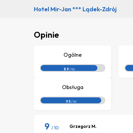
Hotel Mir-Jan *** Lądek-Zdrój
Opinie
Ogólne
8.9
/ 10
Obsługa
9.5
/ 10
9
Grzegorz M.
/ 10