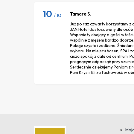
10
Tamara S.
/ 10
Już po raz czwarty korzystamy z 
JAN.Hotel dostosowany dla osób
Wspaniały dbający o gości właści
wspólnie z mężem bardzo dobrze.
Pokoje czyste i zadbane. Śniadani
wyboru. Na miejscu basen, SPA i za
cisza spokój z dala od centrum. 
pragnącym odpocząć przy szumie
Serdecznie dziękujemy Paniom z r
Pani Krysi i Eli za fachowość w ob
Moja