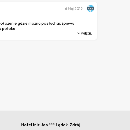
6
Maj 2019
ołożenie gdzie można posłuchać śpiewu
u potoku
WIĘCEJ
Hotel Mir-Jan *** Lądek-Zdrój