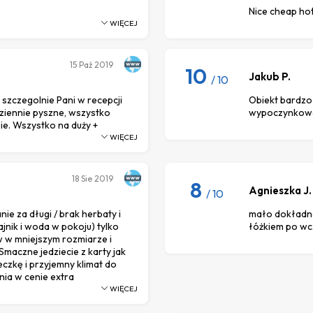
Nice cheap hot
WIĘCEJ
15
Paź 2019
10
Jakub P.
/ 10
szczegolnie Pani w recepcji
Obiekt bardzo
dziennie pyszne, wszystko
wypoczynkow
bie. Wszystko na duży +
WIĘCEJ
18
Sie 2019
8
Agnieszka J.
/ 10
 za długi / brak herbaty i
mało dokładne
jnik i woda w pokoju) tylko
łóżkiem po wc
w w mniejszym rozmiarze i
 Smaczne jedziecie z karty jak
eczkę i przyjemny klimat do
nia w cenie extra
WIĘCEJ