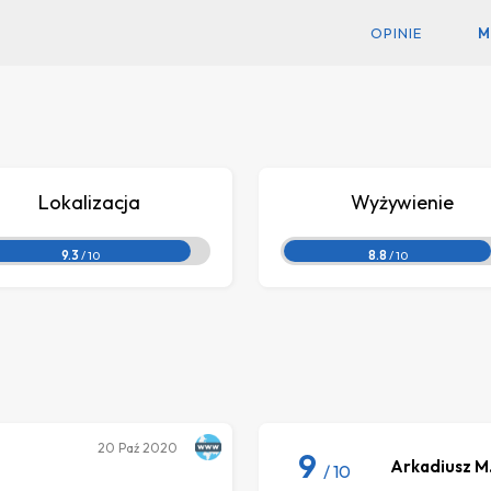
OPINIE
M
Lokalizacja
Wyżywienie
9.3
/ 10
8.8
/ 10
20
Paź 2020
9
Arkadiusz M
/ 10