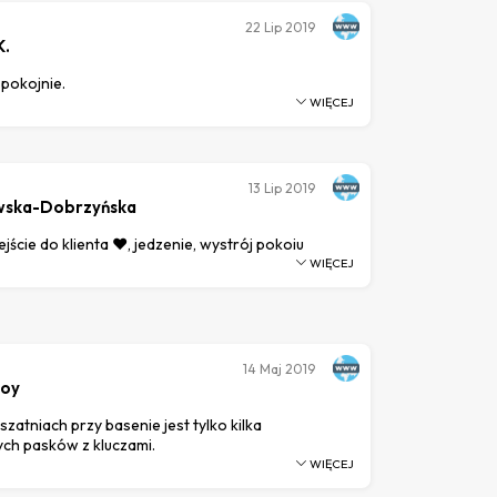
22
Lip 2019
K.
spokojnie.
WIĘCEJ
13
Lip 2019
wska-Dobrzyńska
ście do klienta ❤️, jedzenie, wystrój pokoju
WIĘCEJ
14
Maj 2019
Roy
zatniach przy basenie jest tylko kilka
ch pasków z kluczami.
WIĘCEJ