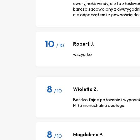
awaryjność windy, ale to złośliw
bardzo zadowolony z dwutygodn
nie odpocząłem i z pewnością d
10
Robert J.
/ 10
wszystko
8
Wioletta Z.
/ 10
Bardzo fajne położenie i wyposaż
Miła nienachalna obsługa.
8
Magdalena P.
/ 10