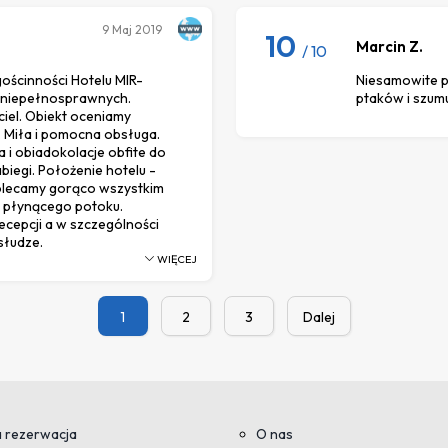
9
Maj 2019
10
Marcin Z.
/ 10
gościnności Hotelu MIR-
Niesamowite p
 niepełnosprawnych.
ptaków i szum
ciel. Obiekt oceniamy
 Miła i pomocna obsługa.
a i obiadokolacje obfite do
biegi. Położenie hotelu -
Polecamy gorąco wszystkim
 płynącego potoku.
ecepcji a w szczególności
słudze.
WIĘCEJ
1
2
3
Dalej
 rezerwacja
O nas