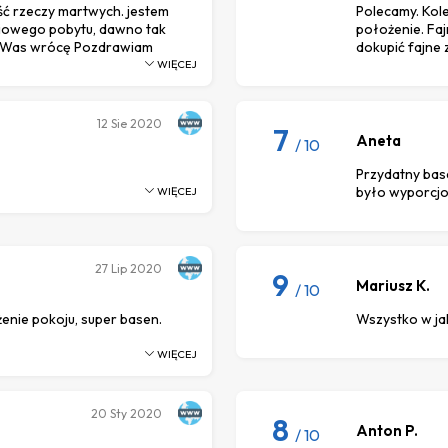
ość rzeczy martwych. jestem
Polecamy. Kole
iowego pobytu, dawno tak
położenie. Faj
o Was wrócę Pozdrawiam
dokupić fajne 
WIĘCEJ
12
Sie 2020
7
Aneta
/ 10
Przydatny base
było wyporcjo
WIĘCEJ
27
Lip 2020
9
Mariusz K.
/ 10
enie pokoju, super basen.
Wszystko w jak
WIĘCEJ
20
Sty 2020
8
Anton P.
/ 10