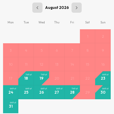
August 2026
Mon
Tue
Wed
Thu
Fri
Sat
Sun
1
2
3
4
5
6
7
8
9
10
11
12
13
14
15
16
749
zł
749
zł
649
zł
17
18
19
20
21
22
23
649
zł
649
zł
649
zł
649
zł
749
zł
649
zł
24
25
26
27
28
29
30
649
zł
31