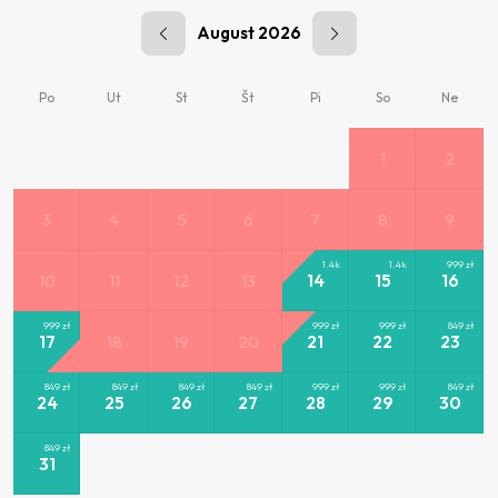
August 2026
Po
Ut
St
Št
Pi
So
Ne
1
2
3
4
5
6
7
8
9
1.4k
1.4k
999
zł
10
11
12
13
14
15
16
999
zł
999
zł
999
zł
849
zł
17
18
19
20
21
22
23
849
zł
849
zł
849
zł
849
zł
999
zł
999
zł
849
zł
24
25
26
27
28
29
30
849
zł
31