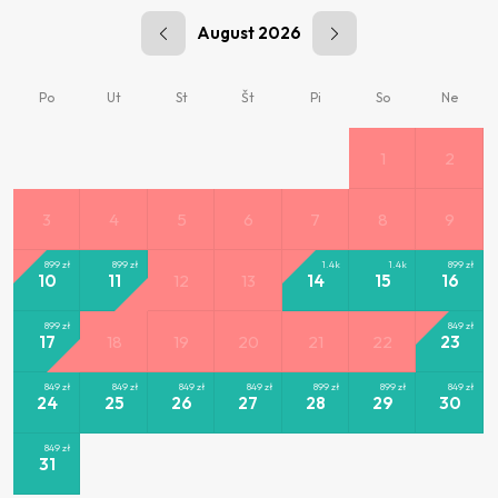
August 2026
Po
Ut
St
Št
Pi
So
Ne
1
2
3
4
5
6
7
8
9
899
zł
899
zł
1.4k
1.4k
899
zł
10
11
12
13
14
15
16
899
zł
849
zł
17
18
19
20
21
22
23
849
zł
849
zł
849
zł
849
zł
899
zł
899
zł
849
zł
24
25
26
27
28
29
30
849
zł
31