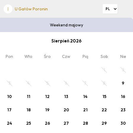
U Gałów Poronin
Weekend majowy
Zapisz się i otrzymuj powiadomienia
Zapisz się do naszego Newsletter'a i otrzymuj
Sierpień 2026
informacje o promocjach i nowych pakietach.
Pon
Wto
Śro
Czw
Pią
Sob
Nie
Dalej
1
2
3
4
5
6
7
8
9
Wybierz datę pobytu
10
11
12
13
14
15
16
2
Kod rabatowy
x Osoby
, 0 x Dziecko
17
18
19
20
21
22
23
24
25
26
27
28
29
30
Twój pobyt