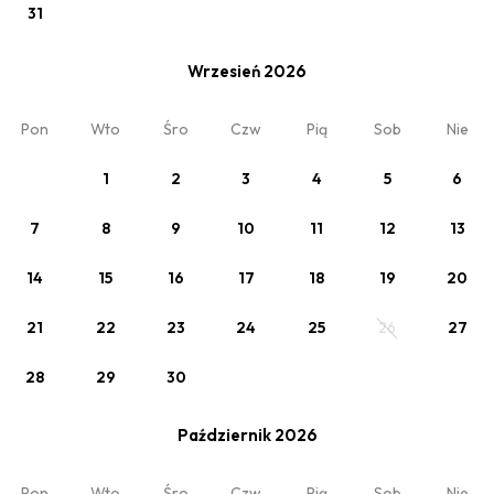
31
Wrzesień 2026
Pon
Wto
Śro
Czw
Pią
Sob
Nie
1
2
3
4
5
6
Wybrana oferta
7
8
9
10
11
12
13
Zmień
Weekend majowy
14
15
16
17
18
19
20
Pokój 1
21
22
23
24
25
26
27
2 x Osoby
28
29
30
Październik 2026
Pon
Wto
Śro
Czw
Pią
Sob
Nie