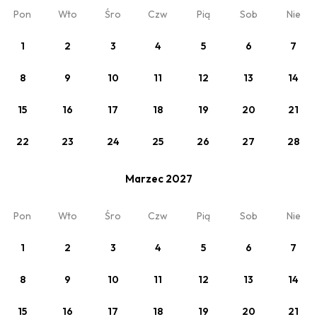
Pon
Wto
Śro
Czw
Pią
Sob
Nie
1
2
3
4
5
6
7
Zobacz
W tygodniu TANIEJ!
8
9
10
11
12
13
14
Min. 4 noce
15
16
17
18
19
20
21
22
23
24
25
26
27
28
Twój pobyt
Marzec 2027
Pokój 1
Pon
Wto
Śro
Czw
Pią
Sob
Nie
2 x Dorośli
1
2
3
4
5
6
7
8
9
10
11
12
13
14
Moja rezerwacja
O nas
15
16
17
18
19
20
21