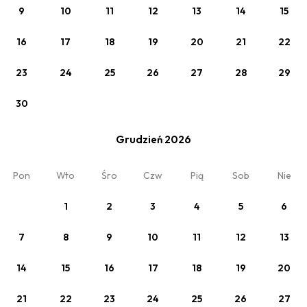
9
10
11
12
13
14
15
16
17
18
19
20
21
22
23
24
25
26
27
28
29
30
Grudzień 2026
Zobacz
Pon
Wto
Śro
Czw
Pią
Sob
Nie
Rodzinne Wakacje 2024
1
2
3
4
5
6
śniadanie w cenie (BB)
Min. 4 noce
7
8
9
10
11
12
13
14
15
16
17
18
19
20
21
22
23
24
25
26
27