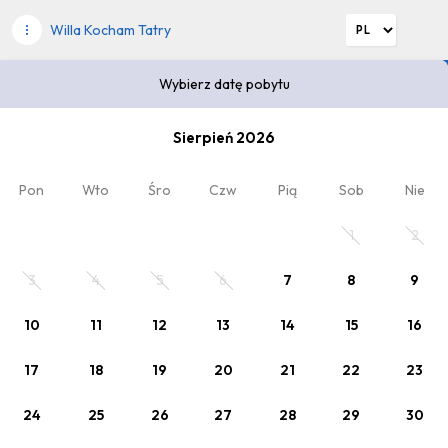
Willa Kocham Tatry
Wybierz datę pobytu
Wybierz datę pobytu
Sierpień 2026
2
Kod rabatowy
x Dorośli
, 0 x Dziecko
Pon
Wto
Śro
Czw
Pią
Sob
Nie
Zaplanuj pobyt
1
2
Wybierz datę lub jeden z poniższych cenników.
3
4
5
6
7
8
9
10
11
12
13
14
15
16
17
18
19
20
21
22
23
24
25
26
27
28
29
30