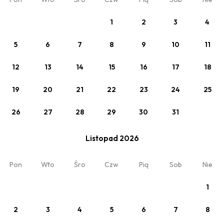
Nocleg ze śniadaniem
śniadanie w cenie (BB)
1
2
3
4
5
6
7
8
9
10
11
12
13
14
15
16
17
18
19
20
21
22
23
24
25
26
27
28
29
30
31
Listopad 2026
Zobacz
Pon
Wto
Śro
Czw
Pią
Sob
Nie
Wakacje
1
śniadanie w cenie (BB)
Min. 4 noce
2
3
4
5
6
7
8