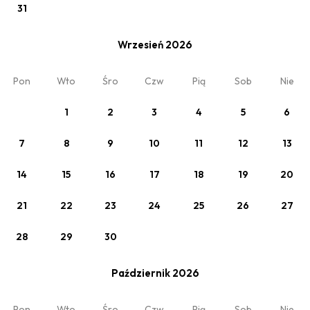
31
Wrzesień 2026
Zobacz
Pon
Wto
Śro
Czw
Pią
Sob
Nie
Nocleg
1
2
3
4
5
6
7
8
9
10
11
12
13
14
15
16
17
18
19
20
21
22
23
24
25
26
27
28
29
30
Październik 2026
Zobacz
Pon
Wto
Śro
Czw
Pią
Sob
Nie