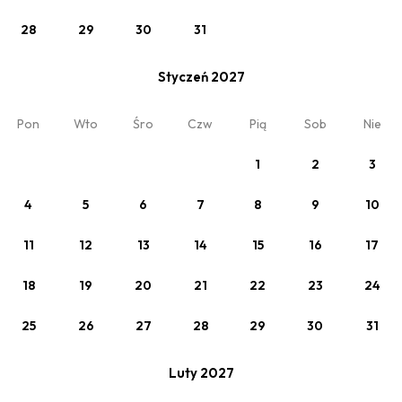
28
29
30
31
Styczeń 2027
Pon
Wto
Śro
Czw
Pią
Sob
Nie
Zobacz
1
2
3
Slow Weekend
śniadanie w cenie (BB)
4
5
6
7
8
9
10
Min. 2 noce
11
12
13
14
15
16
17
18
19
20
21
22
23
24
25
26
27
28
29
30
31
Luty 2027