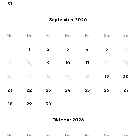
31
September 2026
Siehe
Mo
Di
Mi
Do
Fr
Sa
So
standard
1
2
3
4
5
6
7
8
9
10
11
12
13
Ihr Aufenthalt
14
15
16
17
18
19
20
Tent 1
21
22
23
24
25
26
27
2 x Erwachsene
28
29
30
Oktober 2026
Meine Reservierung
Overview
Mo
Di
Mi
Do
Fr
Sa
So