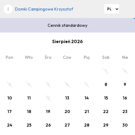
Domki Campingowe Krzysztof
Cennik standardowy
Wybierz datę pobytu
Sierpień 2026
2
Kod rabatowy
x Dorośli
, 0 x Dziecko
Pon
Wto
Śro
Czw
Pią
Sob
Nie
Twój pobyt
1
2
3
4
5
6
7
8
9
10
11
12
13
14
15
16
17
18
19
20
21
22
23
24
25
26
27
28
29
30
Wybrana oferta