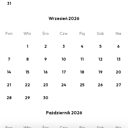
31
Zmień
Cennik standardowy
Wrzesień 2026
Domek 1
Pon
Wto
Śro
Czw
Pią
Sob
Nie
2 x Dorośli
1
2
3
4
5
6
7
8
9
10
11
12
13
14
15
16
17
18
19
20
21
22
23
24
25
26
27
28
29
30
Moja rezerwacja
O nas
Październik 2026
Oferty
Regulamin
Kontakt
Pon
Wto
Śro
Czw
Pią
Sob
Nie