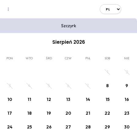
Szczyrk
Zapisz się i otrzymuj powiadomienia
Zapisz się do naszego Newsletter'a i otrzymuj
Sierpień 2026
informacje o promocjach i nowych pakietach.
PON
WTO
ŚRO
CZW
PIĄ
SOB
NIE
Dalej
1
2
3
4
5
6
7
8
9
Wybierz datę pobytu
10
11
12
13
14
15
16
2
Kod rabatowy
x Dorośli
, 0 x Dziecko
17
18
19
20
21
22
23
24
25
26
27
28
29
30