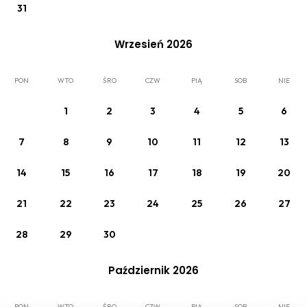
31
TWÓJ POBYT
Wrzesień 2026
PON
WTO
ŚRO
CZW
PIĄ
SOB
NIE
1
2
3
4
5
6
7
8
9
10
11
12
13
Wybrana oferta
14
15
16
17
18
19
Zmień
20
Szczyrk
21
22
23
24
25
26
27
APARTAMENT 1
28
29
30
2 x Dorośli
Październik 2026
PON
WTO
ŚRO
CZW
PIĄ
SOB
NIE