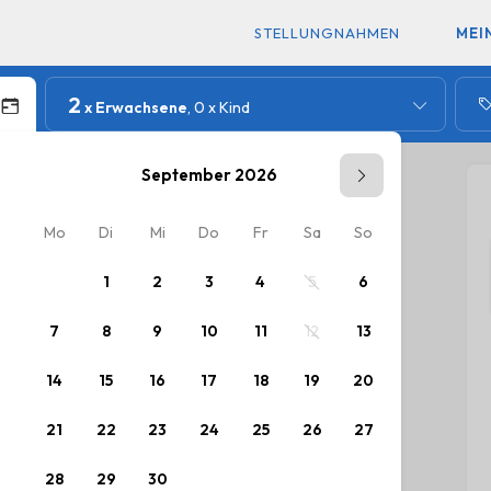
STELLUNGNAHMEN
MEI
2
x Erwachsene
, 0 x Kind
September 2026
lt
Mo
Di
Mi
Do
Fr
Sa
So
Mo
D
ufgeführten Preislisten.
1
2
3
4
5
6
7
8
9
10
11
12
13
5
14
15
16
17
18
19
20
12
1
21
22
23
24
25
26
27
19
2
28
29
30
26
2