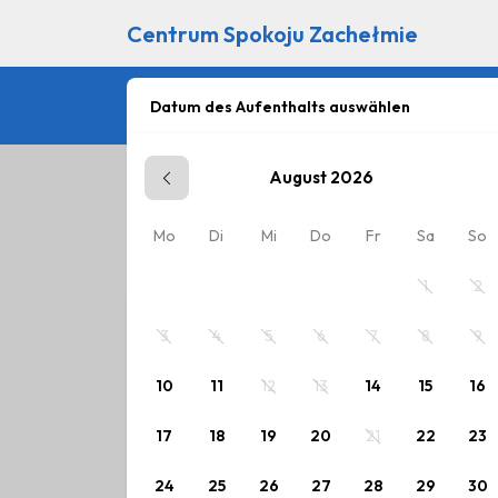
Centrum Spokoju Zachełmie
Datum des Aufenthalts auswählen
August 2026
Planen Sie Ihren Aufentha
Mo
Di
Mi
Do
Fr
Sa
So
Wählen Sie ein Datum oder eine der unten a
1
2
3
4
5
6
7
8
9
10
11
12
13
14
15
16
17
18
19
20
21
22
23
24
25
26
27
28
29
30