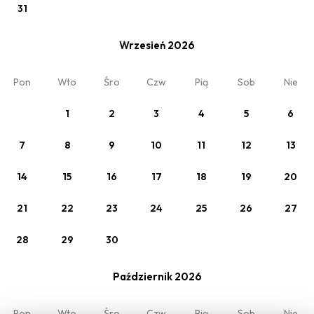
31
Zmień
Standardowy
Wrzesień 2026
Domek 1
Pon
Wto
Śro
Czw
Pią
Sob
Nie
2 x Dorośli
1
2
3
4
5
6
7
8
9
10
11
12
13
14
15
16
17
18
19
20
21
22
23
24
25
26
27
28
29
30
Moja rezerwacja
O nas
Październik 2026
Oferty
Regulamin
Opinie
Kontakt
Pon
Wto
Śro
Czw
Pią
Sob
Nie