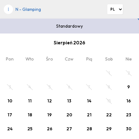
N - Glamping
Standardowy
Wybierz datę pobytu
Sierpień 2026
2
Kod rabatowy
x Dorośli
, 0 x Dziecko
Pon
Wto
Śro
Czw
Pią
Sob
Nie
Twój pobyt
1
2
3
4
5
6
7
8
9
10
11
12
13
14
15
16
17
18
19
20
21
22
23
24
25
26
27
28
29
30
Wybrana oferta