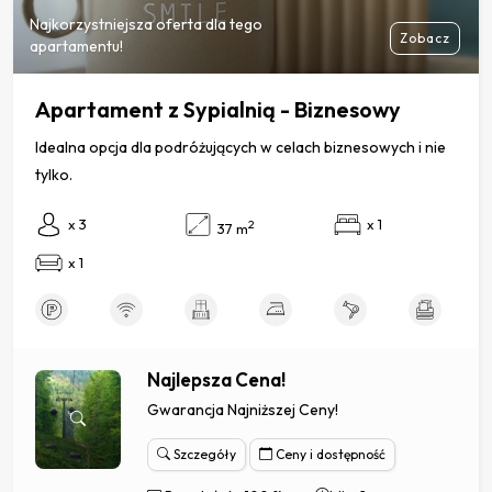
Najkorzystniejsza oferta dla tego
Zobacz
apartamentu!
Apartament z Sypialnią - Biznesowy
Idealna opcja dla podróżujących w celach biznesowych i nie
tylko.
x 3
x 1
2
37 m
x 1
Najlepsza Cena!
Gwarancja Najniższej Ceny!
Szczegóły
Ceny i dostępność