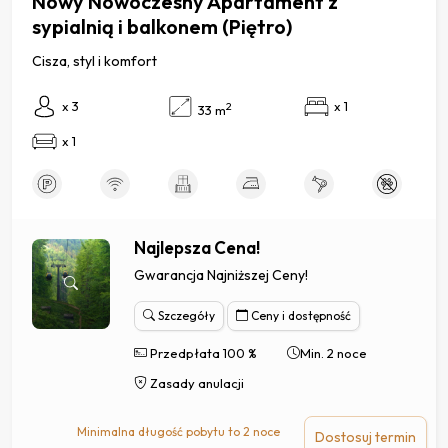
Nowy Nowoczesny Apartament z
sypialnią i balkonem (Piętro)
Cisza, styl i komfort
x 3
x 1
2
33 m
x 1
Najlepsza Cena!
Gwarancja Najniższej Ceny!
Szczegóły
Ceny i dostępność
Przedpłata 100 %
Min. 2 noce
Zasady anulacji
Minimalna długość pobytu to 2 noce
Dostosuj termin