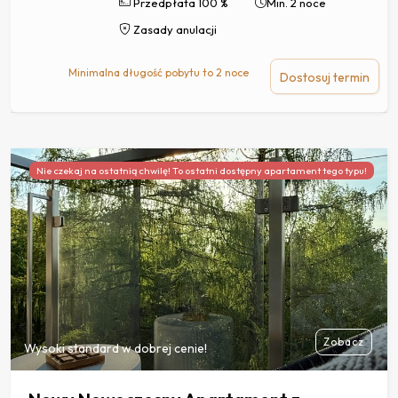
Przedpłata 100 %
Min. 2 noce
Zasady anulacji
Minimalna długość pobytu to 2 noce
Dostosuj termin
Nie czekaj na ostatnią chwilę! To ostatni dostępny apartament tego typu!
Zobacz
Wysoki standard w dobrej cenie!