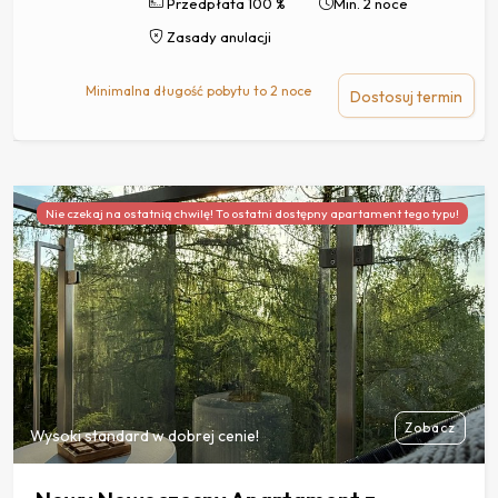
Przedpłata 100 %
Min. 2 noce
Zasady anulacji
Minimalna długość pobytu to 2 noce
Dostosuj termin
Nie czekaj na ostatnią chwilę! To ostatni dostępny apartament tego typu!
Zobacz
Wysoki standard w dobrej cenie!