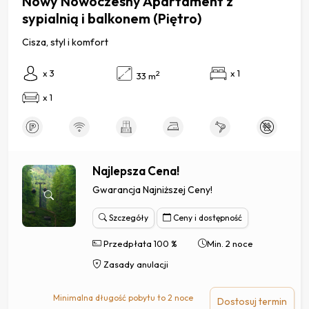
Nowy Nowoczesny Apartament z
sypialnią i balkonem (Piętro)
Cisza, styl i komfort
x 3
x 1
2
33 m
x 1
Najlepsza Cena!
Gwarancja Najniższej Ceny!
Szczegóły
Ceny i dostępność
Przedpłata 100 %
Min. 2 noce
Zasady anulacji
Minimalna długość pobytu to 2 noce
Dostosuj termin