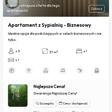
Najkorzystniejsza oferta dla tego
Zobacz
apartamentu!
Apartament z Sypialnią - Biznesowy
Idealna opcja dla podróżujących w celach biznesowych i nie
tylko.
x 3
x 1
2
37 m
x 1
Najlepsza Cena!
Gwarancja Najniższej Ceny!
Szczegóły
Ceny i dostępność