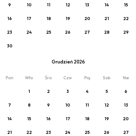
9
10
11
12
13
14
15
16
17
18
19
20
21
22
23
24
25
26
27
28
29
30
Zobacz
SPA Apartamenty Cennik - na 2 noce i więcej
Grudzień 2026
Min. 2 noce
Pon
Wto
Śro
Czw
Pią
Sob
Nie
1
2
3
4
5
6
7
8
9
10
11
12
13
14
15
16
17
18
19
20
21
22
23
24
25
26
27