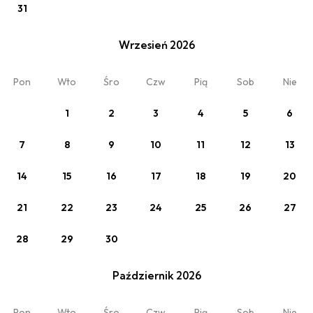
31
Zaplanuj pobyt
Wrzesień 2026
Wybierz datę lub jeden z poniższych cenników.
Pon
Wto
Śro
Czw
Pią
Sob
Nie
1
2
3
4
5
6
7
8
9
10
11
12
13
14
15
16
17
18
19
20
21
22
23
24
25
26
27
28
29
30
Zobacz
Październik 2026
Cennik standardowy. - na min. 2 noce i więcej
Min. 2 noce
Pon
Wto
Śro
Czw
Pią
Sob
Nie