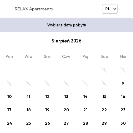
RELAX Apartments
Wybierz datę pobytu
Przypominamy o obowiązku dokonania
zameldowania online przed przyjazdem.
Sierpień 2026
W przypadku braku
wcześniejszego zameldowania
online
- najpóźniej dzień przed wymagana będzie
Pon
Wto
Śro
Czw
Pią
Sob
Nie
kaucja zwrotna w wysokości 500 zł,
płatna przelewem
na konto lub blik na numer telefonu i zwrotna najpóźniej 7
1
2
dnia roboczego.
3
4
5
6
7
8
9
10
11
12
13
14
15
16
17
18
19
20
21
22
23
Wybierz datę pobytu
24
25
26
27
28
29
30
2
Kod rabatowy
x Dorośli
, 0 x Dziecko