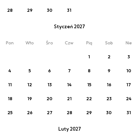
28
29
30
31
Zobacz
Styczeń 2027
SPA Apartamenty Cennik - na 1 noc
Pon
Wto
Śro
Czw
Pią
Sob
Nie
1
2
3
Twój pobyt
4
5
6
7
8
9
10
Apartament 1
11
12
13
14
15
16
17
2 x Dorośli
18
19
20
21
22
23
24
25
26
27
28
29
30
31
Luty 2027
Moja rezerwacja
O nas
Oferty
Regulamin