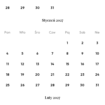
Zobacz
Oferta bezzwrotna -10%
28
29
30
31
Styczeń 2027
Pon
Wto
Śro
Czw
Pią
Sob
Nie
1
2
3
4
5
6
7
8
9
10
11
12
13
14
15
16
17
18
19
20
21
22
23
24
Zobacz
25
26
27
28
29
30
31
Oferta bezzwrotna -10% ze śniadaniem
śniadanie w cenie (BB)
Luty 2027