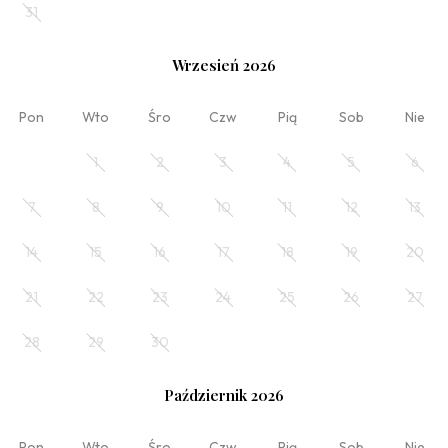
31
Wybierz datę lub jeden z poniższych cenników.
Wrzesień 2026
Pon
Wto
Śro
Czw
Pią
Sob
Nie
1
2
3
4
5
6
7
8
9
10
11
12
13
14
15
16
17
18
19
20
Zobacz
21
22
23
24
25
26
27
Wiosenny Pakiet „5 w cenie 4” – Piąta noc
GRATIS!
28
29
30
Min. 5 nocy
Październik 2026
Pon
Wto
Śro
Czw
Pią
Sob
Nie