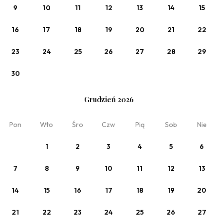
9
10
11
12
13
14
15
16
17
18
19
20
21
22
Zobacz
23
24
25
26
27
28
29
Oferta elastyczna ze śniadaniem
30
śniadanie w cenie (BB)
Grudzień 2026
Pon
Wto
Śro
Czw
Pią
Sob
Nie
1
2
3
4
5
6
7
8
9
10
11
12
13
14
15
16
17
18
19
20
21
22
23
24
25
26
27