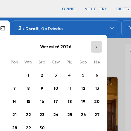
OPINIE
VOUCHERY
BILETY
2
x Dorośli
, 0 x Dziecko
Wrzesień 2026
Pon
Wto
Śro
Czw
Pią
Sob
Nie
Pon
W
ów.
1
2
3
4
5
6
7
8
9
10
11
12
13
5
14
15
16
17
18
19
20
12
1
21
22
23
24
25
26
27
19
2
28
29
30
26
2