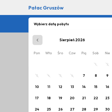
Pałac Gruszów
Wybierz datę pobytu
Sierpień 2026
Zaplanuj pobyt
Pon
Wto
Śro
Czw
Pią
Sob
Nie
Wybierz datę lub jeden z poniższych cennik
1
2
3
4
5
6
7
8
9
10
11
12
13
14
15
16
17
18
19
20
21
22
23
24
25
26
27
28
29
30