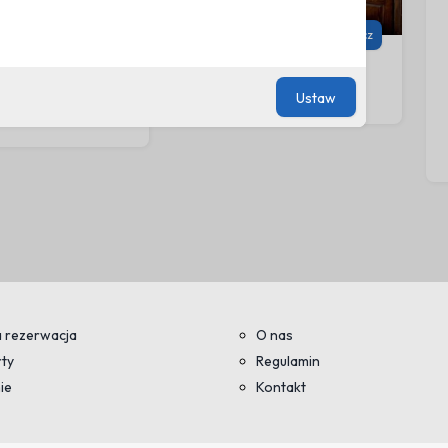
Zobacz
Zobacz
 Oferta
Cennik Last Minute
rotna
śniadanie w cenie (BB)
Ustaw
ie w cenie (BB)
 rezerwacja
O nas
ty
Regulamin
ie
Kontakt