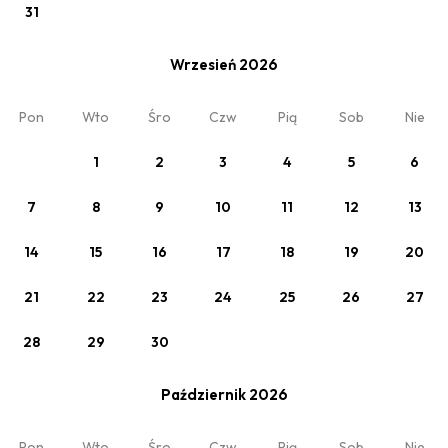
31
Wrzesień 2026
Zobacz
Pon
Wto
Śro
Czw
Pią
Sob
Nie
Cennik Standardowy
Min. 2 noce
1
2
3
4
5
6
7
8
9
10
11
12
13
14
15
16
17
18
19
20
21
22
23
24
25
26
27
28
29
30
Październik 2026
Zobacz
Pon
Wto
Śro
Czw
Pią
Sob
Nie