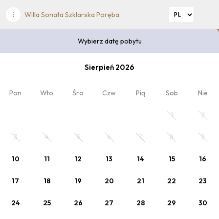
Willa Sonata Szklarska Poręba
Wybierz datę pobytu
Wybierz datę pobytu
Sierpień 2026
2
Kod rabatowy
x Dorośli
, 0 x Dziecko
Pon
Wto
Śro
Czw
Pią
Sob
Nie
Zaplanuj pobyt
1
2
Wybierz datę lub jeden z poniższych cenników.
3
4
5
6
7
8
9
10
11
12
13
14
15
16
17
18
19
20
21
22
23
24
25
26
27
28
29
30