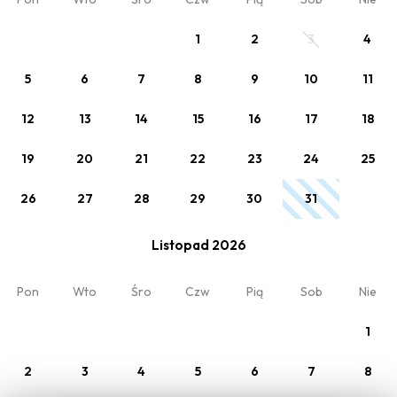
Śniadanie w Cenie
1
2
3
4
śniadanie w cenie (BB)
Min. 2 noce
5
6
7
8
9
10
11
12
13
14
15
16
17
18
Twój pobyt
19
20
21
22
23
24
25
Pokój 1
26
27
28
29
30
31
2 x Dorośli
Listopad 2026
Pon
Wto
Śro
Czw
Pią
Sob
Nie
Moja rezerwacja
O nas
1
Oferty
Regulamin
Opinie
Kontakt
2
3
4
5
6
7
8