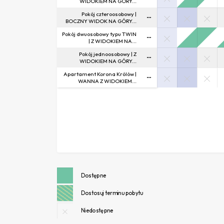
WIDOKIEM NA GÓRY...
Pokój czteroosobowy |
BOCZNY WIDOK NA GÓRY...
Pokój dwuosobowy typu TWIN
| Z WIDOKIEM NA...
Pokój jednoosobowy | Z
WIDOKIEM NA GÓRY...
Apartament Korona Królów |
WANNA Z WIDOKIEM...
Dostępne
Dostosuj terminu pobytu
Niedostępne