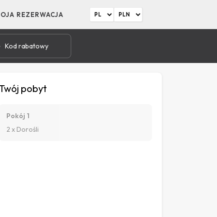
OJA REZERWACJA
Kod rabatowy
Twój pobyt
Pokój 1
2 x Dorośli
2
23
24
25
26
27
28
29
30
31
1
2
ie
Sie
Sie
Sie
Sie
Sie
Sie
Sie
Sie
Sie
Wrz
Wrz