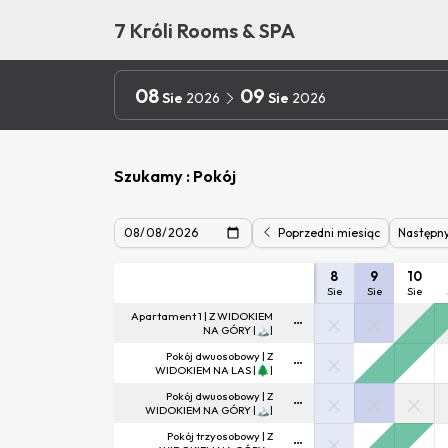
7 Króli Rooms & SPA
08
09
Sie
2026
Sie
2026
Szukamy : Pokój
Poprzedni miesiąc
Następn
8
9
10
Sie
Sie
Sie
Apartament 1 | Z WIDOKIEM
NA GÓRY |🏔️|
Pokój dwuosobowy | Z
WIDOKIEM NA LAS |🌲|
Pokój dwuosobowy | Z
WIDOKIEM NA GÓRY |🏔️|
Pokój trzyosobowy | Z