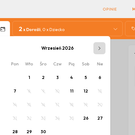
OPINIE
2
x Dorośli
, 0 x Dziecko
Wrzesień 2026
Pon
Wto
Śro
Czw
Pią
Sob
Nie
Pon
W
ów.
1
2
3
4
5
6
7
8
9
10
11
12
13
5
14
15
16
17
18
19
20
12
1
21
22
23
24
25
26
27
19
2
28
29
30
26
2