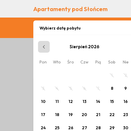
Apartamenty pod Słońcem
Wybierz datę pobytu
Sierpień 2026
Zaplanuj pobyt
Pon
Wto
Śro
Czw
Pią
Sob
Nie
Wybierz datę lub jeden z poniższych cennik
1
2
3
4
5
6
7
8
9
10
11
12
13
14
15
16
17
18
19
20
21
22
23
24
25
26
27
28
29
30