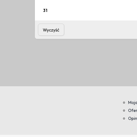
31
Zobacz
Cennik elastyczny
Wyczyść
Moja
Ofer
Opin