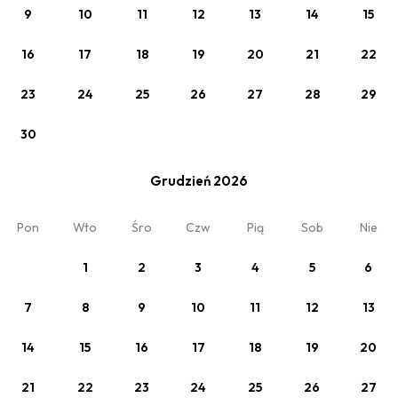
9
10
11
12
13
14
15
16
17
18
19
20
21
22
23
24
25
26
27
28
29
30
Zobacz
Grudzień 2026
Pobyt ze śniadaniem
śniadanie w cenie (BB)
Pon
Wto
Śro
Czw
Pią
Sob
Nie
1
2
3
4
5
6
7
8
9
10
11
12
13
14
15
16
17
18
19
20
21
22
23
24
25
26
27