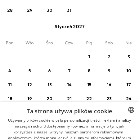
28
29
30
31
Zobacz
Styczeń 2027
Wyjątkowy pobyt ze śniadaniem
Pon
Wto
Śro
Czw
Pią
Sob
Nie
śniadanie w cenie (BB)
Min. 2 noce
1
2
3
4
5
6
7
8
9
10
Twój pobyt
11
12
13
14
15
16
17
Domek 1
18
19
20
21
22
23
24
2 x Dorośli
Ta strona używa plików cookie
25
26
27
28
29
30
31
Używamy plików cookie w celu personalizacji treści, reklam i analizy
naszego ruchu. Udostępniamy również informacje o tym, jak
POLISH
Luty 2027
korzystasz z naszej witryny, naszym partnerom reklamowym i
GERMAN
analitycznym, którzy mogą łączyć je z innymi informacjami, które im
Moja rezerwacja
O nas