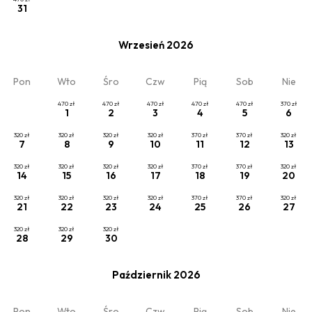
2
Kod rabatowy
x Dorośli
, 0 x Dziecko
31
Wrzesień 2026
Zaplanuj pobyt
Pon
Wto
Śro
Czw
Pią
Sob
Nie
Wybierz datę lub jeden z poniższych cenników.
470
zł
470
zł
470
zł
470
zł
470
zł
370
zł
1
2
3
4
5
6
320
zł
320
zł
320
zł
320
zł
370
zł
370
zł
320
zł
7
8
9
10
11
12
13
320
zł
320
zł
320
zł
320
zł
370
zł
370
zł
320
zł
14
15
16
17
18
19
20
320
zł
320
zł
320
zł
320
zł
370
zł
370
zł
320
zł
21
22
23
24
25
26
27
320
zł
320
zł
320
zł
28
29
30
Zobacz
Październik 2026
Pobyt bez śniadania
Pon
Wto
Śro
Czw
Pią
Sob
Nie