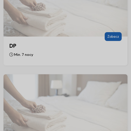
28
29
30
31
Styczeń 2027
Pon
Wto
Śro
Czw
Pią
Sob
Nie
Zobacz
1
2
3
DP
Min. 7 nocy
4
5
6
7
8
9
10
11
12
13
14
15
16
17
18
19
20
21
22
23
24
25
26
27
28
29
30
31
Luty 2027
Pon
Wto
Śro
Czw
Pią
Sob
Nie