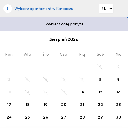
Wybierz apartament w Karpaczu
Wybierz datę pobytu
Wybierz datę pobytu
Sierpień 2026
4
Kod rabatowy
x Dorośli
, 0 x Dziecko
Pon
Wto
Śro
Czw
Pią
Sob
Nie
Zaplanuj pobyt
1
2
Wybierz datę lub jeden z poniższych cenników.
3
4
5
6
7
8
9
10
11
12
13
14
15
16
17
18
19
20
21
22
23
24
25
26
27
28
29
30