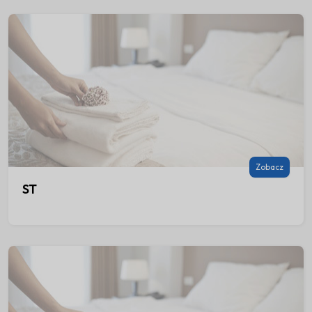
16
17
18
19
20
21
22
23
24
25
26
27
28
29
30
Grudzień 2026
Pon
Wto
Śro
Czw
Pią
Sob
Nie
Zobacz
ST
1
2
3
4
5
6
7
8
9
10
11
12
13
14
15
16
17
18
19
20
21
22
23
24
25
26
27