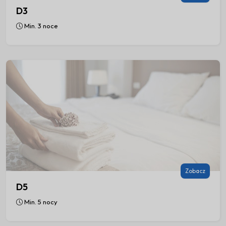
D3
1
2
3
4
Min. 3 noce
5
6
7
8
9
10
11
12
13
14
15
16
17
18
19
20
21
22
23
24
25
26
27
28
29
30
31
Listopad 2026
Pon
Wto
Śro
Czw
Pią
Sob
Nie
Zobacz
1
D5
2
3
4
5
6
7
8
Min. 5 nocy
9
10
11
12
13
14
15