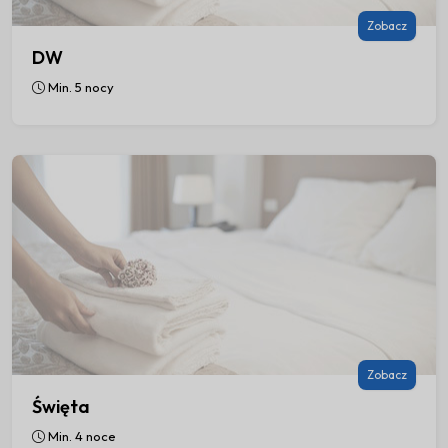
1
2
3
4
5
6
7
Zobacz
DW
8
9
10
11
12
13
14
Min. 5 nocy
15
16
17
18
19
20
21
22
23
24
25
26
27
28
Marzec 2027
Pon
Wto
Śro
Czw
Pią
Sob
Nie
1
2
3
4
5
6
7
8
9
10
11
12
13
14
Zobacz
15
16
17
18
19
20
21
Święta
Min. 4 noce
22
23
24
25
26
27
28