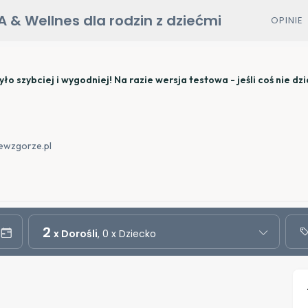
 & Wellnes dla rodzin z dziećmi
OPINIE
szybciej i wygodniej! Na razie wersja testowa - jeśli coś nie dzi
iewzgorze.pl
2
x Dorośli
, 0 x Dziecko