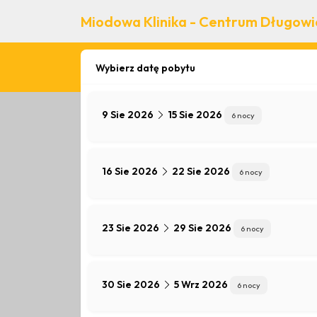
Miodowa Klinika - Centrum Długowie
Wybierz datę pobytu
9
Sie 2026
15
Sie 2026
6 nocy
Ketonowa Regeneracja po
Frydrychowskiego
16
Sie 2026
22
Sie 2026
6 nocy
Ketonowa Regeneracja – pod patronatem prof. Andrzej
23
Sie 2026
29
Sie 2026
6 nocy
Borykasz się ze spadkiem energii, przewlekłym zmęczeniem
„Ketonowa Regeneracja” pozwoli Ci bezpiecznie wejść w sta
tkankę tłuszczową i głęboko oczyści komórki. Zyskasz jasno
lekkość w ciele.
30
Sie 2026
5
Wrz 2026
6 nocy