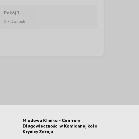
Pokój 1
2 x Dorośli
Miodowa Klinika - Centrum
Długowieczności w Kamiannej koło
Krynicy Zdroju