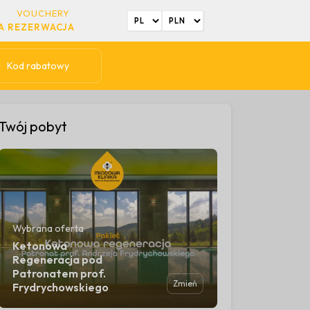
VOUCHERY
A REZERWACJA
Kod rabatowy
Twój pobyt
Wybrana oferta
Ketonowa
Regeneracja pod
Patronatem prof.
Zmień
Frydrychowskiego