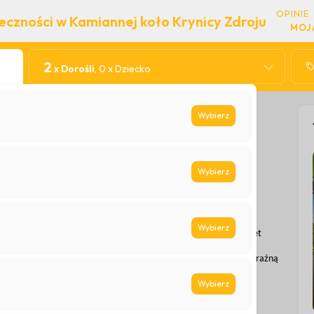
OPINIE
czności w Kamiannej koło Krynicy Zdroju
MOJ
2
x Dorośli
, 0 x Dziecko
Wybierz
d Patronatem prof.
Wybierz
a Frydrychowskiego
Wybierz
 lub opornym metabolizmem, który utrudnia redukcję wagi? Pakiet
n ketozy, dzięki czemu Twój organizm zacznie efektywnie spalać
ść umysłu, stabilny poziom energii, kontrolę nad apetytem oraz wyraźną
Wybierz