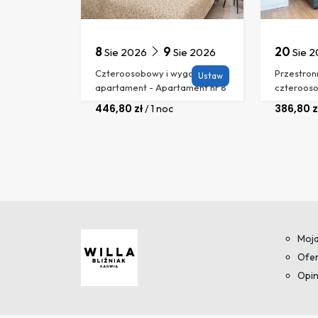
8
9
20
Sie 2026
Sie 2026
Sie 
Czteroosobowy i wygodny
Przestron
Ustaw
apartament - Apartament nr 8
czterooso
446,80
zł
386,80
z
/
1 noc
Moja
Ofer
Opin