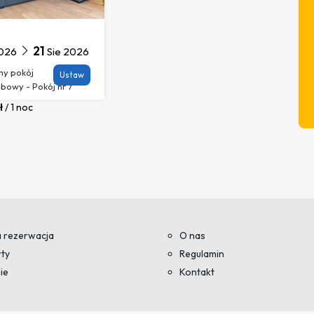
21
2026
Sie 2026
ny pokój
Ustaw
bowy - Pokój nr 7
ł
/
1 noc
 rezerwacja
O nas
ty
Regulamin
ie
Kontakt