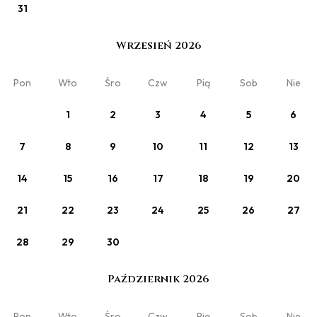
31
Wrzesień 2026
Zobacz
Pon
Wto
Śro
Czw
Pią
Sob
Nie
Domek Komfort
1
2
3
4
5
6
Min. 2 noce
7
8
9
10
11
12
13
14
15
16
17
18
19
20
21
22
23
24
25
26
27
28
29
30
Październik 2026
Pon
Wto
Śro
Czw
Pią
Sob
Nie