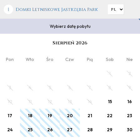
Domki Letniskowe Jastrzębia Park
Wybierz datę pobytu
Wybierz datę pobytu
Sierpień 2026
2
Kod rabatowy
x Dorośli
, 0 x Dziecko
Pon
Wto
Śro
Czw
Pią
Sob
Nie
Zaplanuj pobyt
1
2
Wybierz datę lub jeden z poniższych
3
4
5
6
7
8
9
cenników.
10
11
12
13
14
15
16
17
18
19
20
21
22
23
24
25
26
27
28
29
30