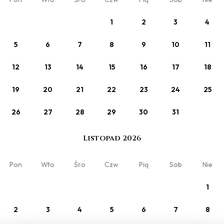
Zobacz
1
2
3
4
Domek Loft
Min. 2 noce
5
6
7
8
9
10
11
12
13
14
15
16
17
18
Twój pobyt
19
20
21
22
23
24
25
26
27
28
29
30
31
Domek 1
2 x Dorośli
Listopad 2026
Pon
Wto
Śro
Czw
Pią
Sob
Nie
1
Moja rezerwacja
O nas
Oferty
Regulamin
2
3
4
5
6
7
8
Kontakt