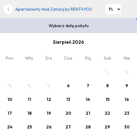
Apartamenty Nad Zatoką by RENT4YOU
Wybierz datę pobytu
Wybierz datę pobytu
Sierpień 2026
2
Kod rabatowy
x Dorośli
, 0 x Dziecko
Pon
Wto
Śro
Czw
Pią
Sob
Nie
Zaplanuj pobyt
1
2
Wybierz datę lub jeden z poniższych cenników.
3
4
5
6
7
8
9
10
11
12
13
14
15
16
17
18
19
20
21
22
23
24
25
26
27
28
29
30