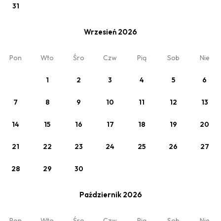
31
Wrzesień 2026
Zobacz
Pon
Wto
Śro
Czw
Pią
Sob
Nie
Cena podstawowa
1
2
3
4
5
6
7
8
9
10
11
12
13
14
15
16
17
18
19
20
21
22
23
24
25
26
27
28
29
30
Październik 2026
Zobacz
Pon
Wto
Śro
Czw
Pią
Sob
Nie