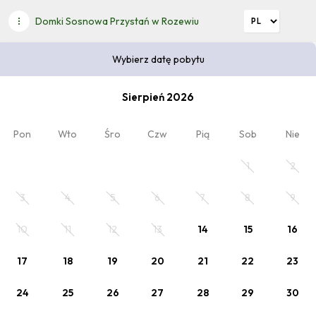
Domki Sosnowa Przystań w Rozewiu
Wybierz datę pobytu
Dziękujemy za rezerwację w Naszym obiekcie. Mamy
nadzieję, że spędzisz tu wyjątkowe chwile :)
Sierpień 2026
Pon
Wto
Śro
Czw
Pią
Sob
Nie
Wybierz datę pobytu
1
2
2
Kod rabatowy
3
4
5
6
7
8
9
x Dorośli
, 0 x Dziecko
10
11
12
13
14
15
16
Zaplanuj pobyt
17
18
19
20
21
22
23
Wybierz datę lub jeden z poniższych cenników.
24
25
26
27
28
29
30