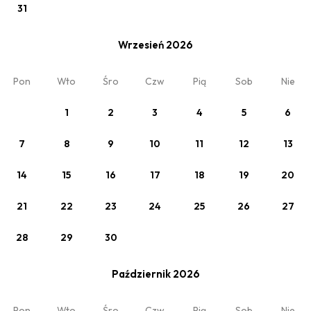
31
Wrzesień 2026
Pon
Wto
Śro
Czw
Pią
Sob
Nie
1
2
3
4
5
6
7
8
9
10
11
12
13
Zobacz
Twój pobyt nad Morzem ?
14
15
16
17
18
19
20
Min. 2 noce
21
22
23
24
25
26
27
28
29
30
Październik 2026
Pon
Wto
Śro
Czw
Pią
Sob
Nie