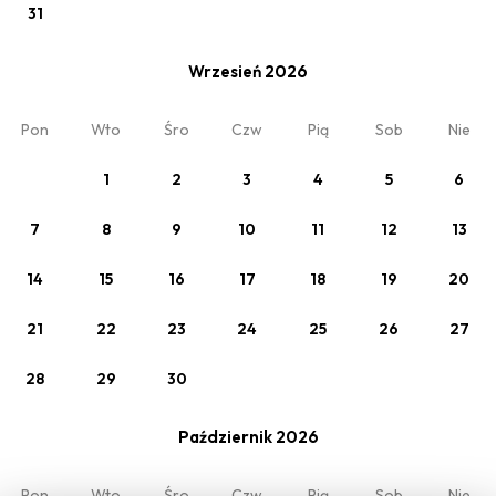
31
Zmień
Cennik
Wrzesień 2026
Domek 1
Pon
Wto
Śro
Czw
Pią
Sob
Nie
2 x Dorośli
1
2
3
4
5
6
7
8
9
10
11
12
13
14
15
16
17
18
19
20
21
22
23
24
25
26
27
28
29
30
Moja rezerwacja
O nas
Październik 2026
Oferty
Regulamin
Opinie
Kontakt
Pon
Wto
Śro
Czw
Pią
Sob
Nie