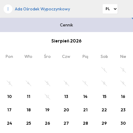
Ada Ośrodek Wypoczynkowy
Cennik
Wybierz datę pobytu
Sierpień 2026
2
Kod rabatowy
x Dorośli
Pon
Wto
Śro
Czw
Pią
Sob
Nie
Twój pobyt
1
2
3
4
5
6
7
8
9
10
11
12
13
14
15
16
17
18
19
20
21
22
23
24
25
26
27
28
29
30
Wybrana oferta