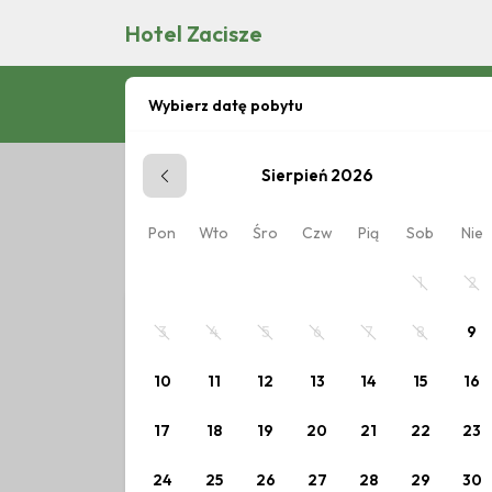
Hotel Zacisze
Wybierz datę pobytu
Sierpień 2026
Zaplanuj pobyt
Pon
Wto
Śro
Czw
Pią
Sob
Nie
Wybierz datę lub jeden z poniższych cennik
1
2
3
4
5
6
7
8
9
10
11
12
13
14
15
16
17
18
19
20
21
22
23
24
25
26
27
28
29
30