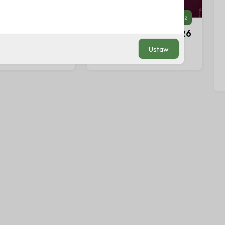
Zobacz
Zobacz
 Jesienny
Pakiet Andrzejki 2026
ie w cenie (BB)
śniadanie w cenie (BB)
Ustaw
noce
Min. 2 noce